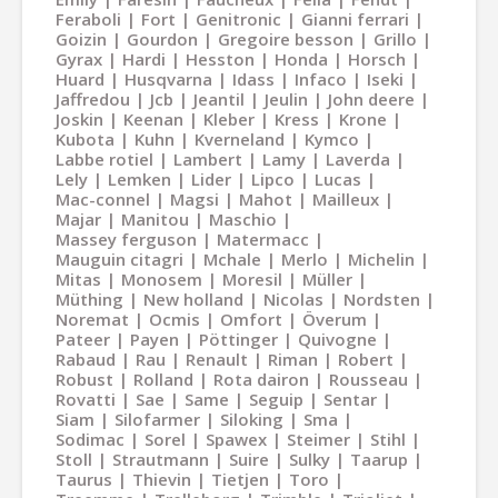
Feraboli
Fort
Genitronic
Gianni ferrari
Goizin
Gourdon
Gregoire besson
Grillo
Gyrax
Hardi
Hesston
Honda
Horsch
Huard
Husqvarna
Idass
Infaco
Iseki
Jaffredou
Jcb
Jeantil
Jeulin
John deere
Joskin
Keenan
Kleber
Kress
Krone
Kubota
Kuhn
Kverneland
Kymco
Labbe rotiel
Lambert
Lamy
Laverda
Lely
Lemken
Lider
Lipco
Lucas
Mac-connel
Magsi
Mahot
Mailleux
Majar
Manitou
Maschio
Massey ferguson
Matermacc
Mauguin citagri
Mchale
Merlo
Michelin
Mitas
Monosem
Moresil
Müller
Müthing
New holland
Nicolas
Nordsten
Noremat
Ocmis
Omfort
Överum
Pateer
Payen
Pöttinger
Quivogne
Rabaud
Rau
Renault
Riman
Robert
Robust
Rolland
Rota dairon
Rousseau
Rovatti
Sae
Same
Seguip
Sentar
Siam
Silofarmer
Siloking
Sma
Sodimac
Sorel
Spawex
Steimer
Stihl
Stoll
Strautmann
Suire
Sulky
Taarup
Taurus
Thievin
Tietjen
Toro