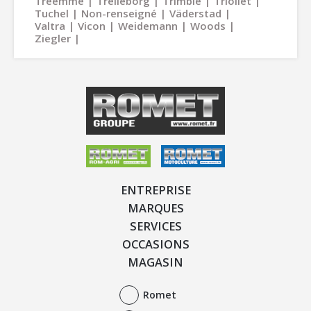
Treemme
Trelleborg
Trimble
Trioliet
Tuchel
Non-renseigné
Väderstad
Valtra
Vicon
Weidemann
Woods
Ziegler
ENTREPRISE
MARQUES
SERVICES
OCCASIONS
MAGASIN
Romet