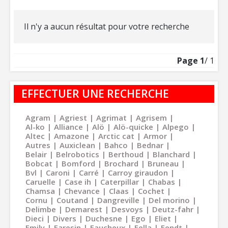
Il n'y a aucun résultat pour votre recherche
Page
1
/ 1
EFFECTUER UNE RECHERCHE
Agram
Agriest
Agrimat
Agrisem
Al-ko
Alliance
Alö
Alö-quicke
Alpego
Altec
Amazone
Arctic cat
Armor
Autres
Auxiclean
Bahco
Bednar
Belair
Belrobotics
Berthoud
Blanchard
Bobcat
Bomford
Brochard
Bruneau
Bvl
Caroni
Carré
Carroy giraudon
Caruelle
Case ih
Caterpillar
Chabas
Chamsa
Chevance
Claas
Cochet
Cornu
Coutand
Dangreville
Del morino
Delimbe
Demarest
Desvoys
Deutz-fahr
Dieci
Divers
Duchesne
Ego
Eliet
Emily
Faresin
Faucheux
Fella
Fendt