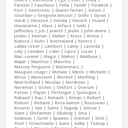
Faresin
Faucheux
Fella
Fendt
Feraboli
Fort
Genitronic
Gianni ferrari
Goizin
Gourdon
Gregoire besson
Grillo
Gyrax
Hardi
Hesston
Honda
Horsch
Huard
Husqvarna
Idass
Infaco
Iseki
Jaffredou
Jcb
Jeantil
Jeulin
John deere
Joskin
Keenan
Kleber
Kress
Krone
Kubota
Kuhn
Kverneland
Kymco
Labbe rotiel
Lambert
Lamy
Laverda
Lely
Lemken
Lider
Lipco
Lucas
Mac-connel
Magsi
Mahot
Mailleux
Majar
Manitou
Maschio
Massey ferguson
Matermacc
Mauguin citagri
Mchale
Merlo
Michelin
Mitas
Monosem
Moresil
Müthing
New holland
Nicolas
Nordsten
Noremat
Ocmis
Omfort
Överum
Pateer
Payen
Pöttinger
Quivogne
Rabaud
Rau
Renault
Riman
Robert
Robust
Rolland
Rota dairon
Rousseau
Rovatti
Sae
Same
Seguip
Sentar
Siam
Silofarmer
Siloking
Sma
Sodimac
Sorel
Spawex
Steimer
Stihl
Stoll
Strautmann
Suire
Sulky
Taarup