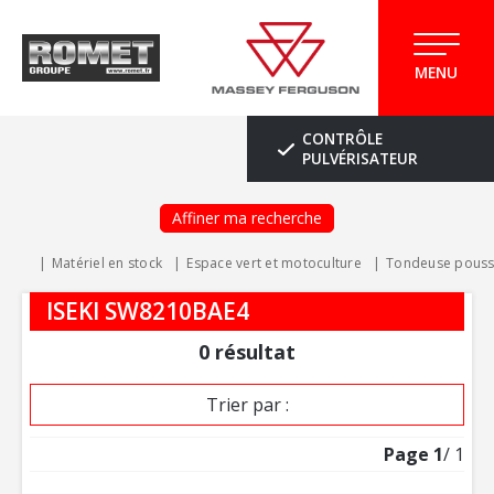
MENU
CONTRÔLE
PULVÉRISATEUR
Affiner ma recherche
Matériel en stock
Espace vert et motoculture
Tondeuse poussé
ISEKI SW8210BAE4
0
résultat
Trier par :
Page
1
/ 1