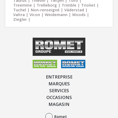
Taurus
Thievin
Tietjen
Toro
Treemme
Trelleborg
Trimble
Trioliet
Tuchel
Non-renseigné
Väderstad
Valtra
Vicon
Weidemann
Woods
Ziegler
ENTREPRISE
MARQUES
SERVICES
OCCASIONS
MAGASIN
Romet