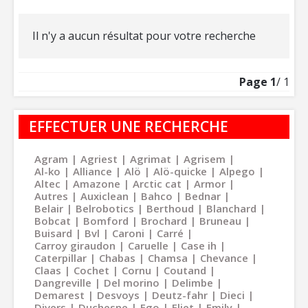
Il n'y a aucun résultat pour votre recherche
Page
1
/ 1
EFFECTUER UNE RECHERCHE
Agram
Agriest
Agrimat
Agrisem
Al-ko
Alliance
Alö
Alö-quicke
Alpego
Altec
Amazone
Arctic cat
Armor
Autres
Auxiclean
Bahco
Bednar
Belair
Belrobotics
Berthoud
Blanchard
Bobcat
Bomford
Brochard
Bruneau
Buisard
Bvl
Caroni
Carré
Carroy giraudon
Caruelle
Case ih
Caterpillar
Chabas
Chamsa
Chevance
Claas
Cochet
Cornu
Coutand
Dangreville
Del morino
Delimbe
Demarest
Desvoys
Deutz-fahr
Dieci
Divers
Duchesne
Ego
Eliet
Emily