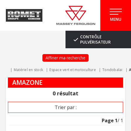
MENU
CONTRÔLE
PULVÉRISATEUR
Affiner ma recherche
Matériel en stock
Espace vert et motoculture
Tondobalai
AMAZONE
0
résultat
Trier par :
Page
1
/ 1