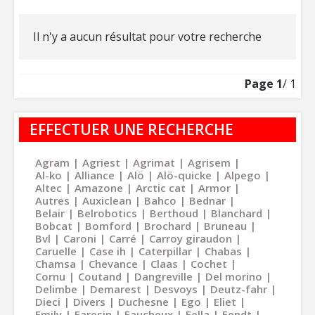
Il n'y a aucun résultat pour votre recherche
Page
1
/ 1
EFFECTUER UNE RECHERCHE
Agram
Agriest
Agrimat
Agrisem
Al-ko
Alliance
Alö
Alö-quicke
Alpego
Altec
Amazone
Arctic cat
Armor
Autres
Auxiclean
Bahco
Bednar
Belair
Belrobotics
Berthoud
Blanchard
Bobcat
Bomford
Brochard
Bruneau
Bvl
Caroni
Carré
Carroy giraudon
Caruelle
Case ih
Caterpillar
Chabas
Chamsa
Chevance
Claas
Cochet
Cornu
Coutand
Dangreville
Del morino
Delimbe
Demarest
Desvoys
Deutz-fahr
Dieci
Divers
Duchesne
Ego
Eliet
Emily
Faresin
Faucheux
Fella
Fendt