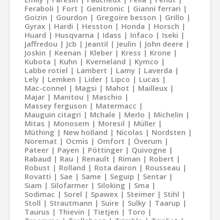
Feraboli
Fort
Genitronic
Gianni ferrari
Goizin
Gourdon
Gregoire besson
Grillo
Gyrax
Hardi
Hesston
Honda
Horsch
Huard
Husqvarna
Idass
Infaco
Iseki
Jaffredou
Jcb
Jeantil
Jeulin
John deere
Joskin
Keenan
Kleber
Kress
Krone
Kubota
Kuhn
Kverneland
Kymco
Labbe rotiel
Lambert
Lamy
Laverda
Lely
Lemken
Lider
Lipco
Lucas
Mac-connel
Magsi
Mahot
Mailleux
Majar
Manitou
Maschio
Massey ferguson
Matermacc
Mauguin citagri
Mchale
Merlo
Michelin
Mitas
Monosem
Moresil
Müller
Müthing
New holland
Nicolas
Nordsten
Noremat
Ocmis
Omfort
Överum
Pateer
Payen
Pöttinger
Quivogne
Rabaud
Rau
Renault
Riman
Robert
Robust
Rolland
Rota dairon
Rousseau
Rovatti
Sae
Same
Seguip
Sentar
Siam
Silofarmer
Siloking
Sma
Sodimac
Sorel
Spawex
Steimer
Stihl
Stoll
Strautmann
Suire
Sulky
Taarup
Taurus
Thievin
Tietjen
Toro