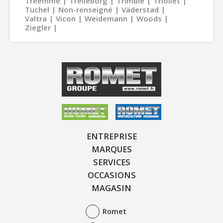
Treemme
Trelleborg
Trimble
Trioliet
Tuchel
Non-renseigné
Väderstad
Valtra
Vicon
Weidemann
Woods
Ziegler
ENTREPRISE
MARQUES
SERVICES
OCCASIONS
MAGASIN
Romet