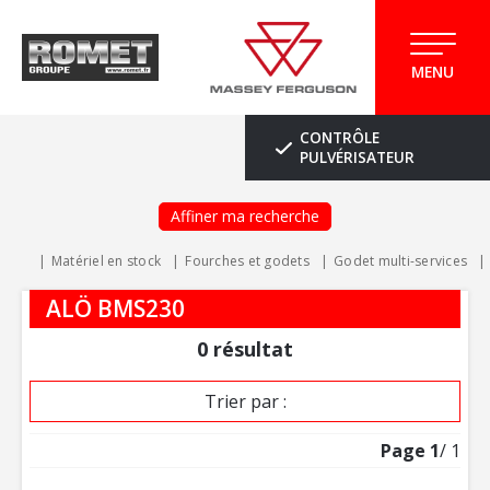
MENU
CONTRÔLE
PULVÉRISATEUR
Affiner ma recherche
Matériel en stock
Fourches et godets
Godet multi-services
ALÖ BMS230
0
résultat
Trier par :
Page
1
/ 1