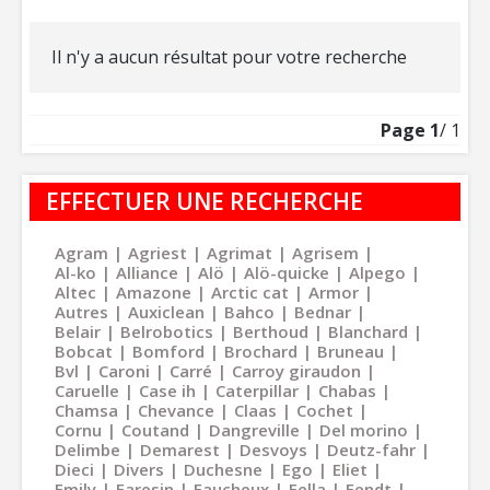
Il n'y a aucun résultat pour votre recherche
Page
1
/ 1
EFFECTUER UNE RECHERCHE
Agram
Agriest
Agrimat
Agrisem
Al-ko
Alliance
Alö
Alö-quicke
Alpego
Altec
Amazone
Arctic cat
Armor
Autres
Auxiclean
Bahco
Bednar
Belair
Belrobotics
Berthoud
Blanchard
Bobcat
Bomford
Brochard
Bruneau
Bvl
Caroni
Carré
Carroy giraudon
Caruelle
Case ih
Caterpillar
Chabas
Chamsa
Chevance
Claas
Cochet
Cornu
Coutand
Dangreville
Del morino
Delimbe
Demarest
Desvoys
Deutz-fahr
Dieci
Divers
Duchesne
Ego
Eliet
Emily
Faresin
Faucheux
Fella
Fendt