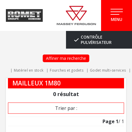
MENU
CONTRÔLE
PULVÉRISATEUR
Affiner ma recherche
Matériel en stock
Fourches et godets
Godet multi-services
MAILLEUX 1M80
0
résultat
Trier par :
Page
1
/ 1