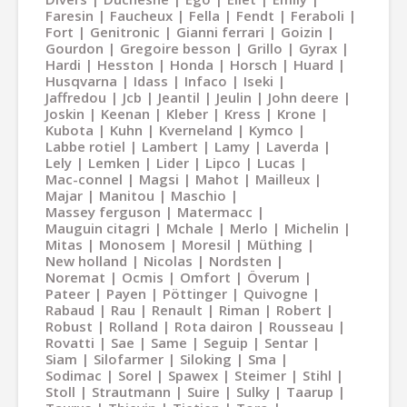
Faresin
Faucheux
Fella
Fendt
Feraboli
Fort
Genitronic
Gianni ferrari
Goizin
Gourdon
Gregoire besson
Grillo
Gyrax
Hardi
Hesston
Honda
Horsch
Huard
Husqvarna
Idass
Infaco
Iseki
Jaffredou
Jcb
Jeantil
Jeulin
John deere
Joskin
Keenan
Kleber
Kress
Krone
Kubota
Kuhn
Kverneland
Kymco
Labbe rotiel
Lambert
Lamy
Laverda
Lely
Lemken
Lider
Lipco
Lucas
Mac-connel
Magsi
Mahot
Mailleux
Majar
Manitou
Maschio
Massey ferguson
Matermacc
Mauguin citagri
Mchale
Merlo
Michelin
Mitas
Monosem
Moresil
Müthing
New holland
Nicolas
Nordsten
Noremat
Ocmis
Omfort
Överum
Pateer
Payen
Pöttinger
Quivogne
Rabaud
Rau
Renault
Riman
Robert
Robust
Rolland
Rota dairon
Rousseau
Rovatti
Sae
Same
Seguip
Sentar
Siam
Silofarmer
Siloking
Sma
Sodimac
Sorel
Spawex
Steimer
Stihl
Stoll
Strautmann
Suire
Sulky
Taarup