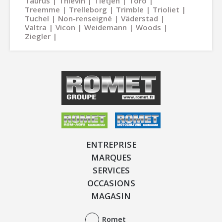
Taurus
Thievin
Tietjen
Toro
Treemme
Trelleborg
Trimble
Trioliet
Tuchel
Non-renseigné
Väderstad
Valtra
Vicon
Weidemann
Woods
Ziegler
ENTREPRISE
MARQUES
SERVICES
OCCASIONS
MAGASIN
Romet