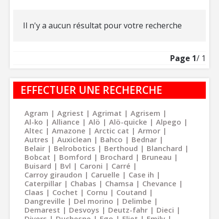
Il n'y a aucun résultat pour votre recherche
Page
1
/ 1
EFFECTUER UNE RECHERCHE
Agram
Agriest
Agrimat
Agrisem
Al-ko
Alliance
Alö
Alö-quicke
Alpego
Altec
Amazone
Arctic cat
Armor
Autres
Auxiclean
Bahco
Bednar
Belair
Belrobotics
Berthoud
Blanchard
Bobcat
Bomford
Brochard
Bruneau
Buisard
Bvl
Caroni
Carré
Carroy giraudon
Caruelle
Case ih
Caterpillar
Chabas
Chamsa
Chevance
Claas
Cochet
Cornu
Coutand
Dangreville
Del morino
Delimbe
Demarest
Desvoys
Deutz-fahr
Dieci
Divers
Duchesne
Ego
Eliet
Emily