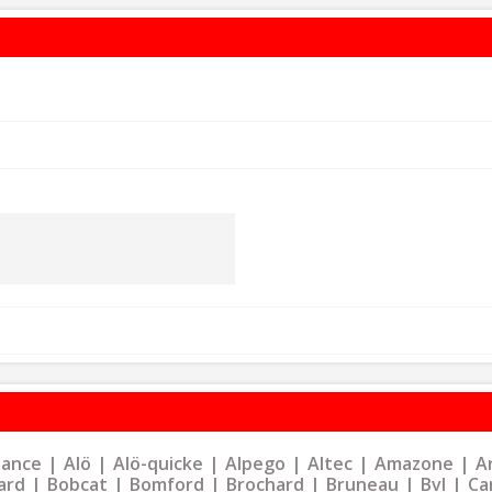
liance
Alö
Alö-quicke
Alpego
Altec
Amazone
Ar
ard
Bobcat
Bomford
Brochard
Bruneau
Bvl
Ca