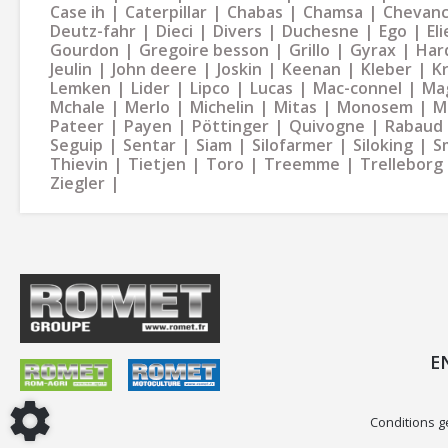
Case ih
Caterpillar
Chabas
Chamsa
Chevan
Deutz-fahr
Dieci
Divers
Duchesne
Ego
Eli
Gourdon
Gregoire besson
Grillo
Gyrax
Har
Jeulin
John deere
Joskin
Keenan
Kleber
K
Lemken
Lider
Lipco
Lucas
Mac-connel
Ma
Mchale
Merlo
Michelin
Mitas
Monosem
M
Pateer
Payen
Pöttinger
Quivogne
Rabaud
Seguip
Sentar
Siam
Silofarmer
Siloking
S
Thievin
Tietjen
Toro
Treemme
Trelleborg
Ziegler
E
Conditions g