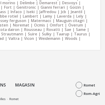
l morino
Delimbe
Demarest
Desvoys
Fort
Genitronic
Gianni ferrari
Goizin
dass
Infaco
Iseki
Jaffredou
Jcb
Jeantil
bbe rotiel
Lambert
Lamy
Laverda
Lely
ssey ferguson
Matermacc
Mauguin citagri
sten
Noremat
Ocmis
Omfort
Överum
Rota dairon
Rousseau
Rovatti
Sae
Same
Strautmann
Suire
Sulky
Taarup
Taurus
ad
Valtra
Vicon
Weidemann
Woods
ONS
MAGASIN
Romet
Rom-Agri
lles
-
Romet