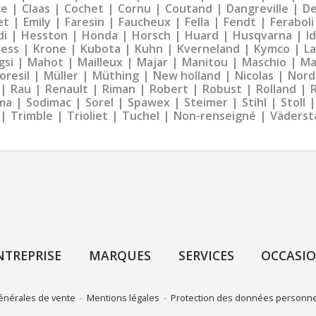
ce
Claas
Cochet
Cornu
Coutand
Dangreville
De
et
Emily
Faresin
Faucheux
Fella
Fendt
Feraboli
di
Hesston
Honda
Horsch
Huard
Husqvarna
I
ress
Krone
Kubota
Kuhn
Kverneland
Kymco
La
gsi
Mahot
Mailleux
Majar
Manitou
Maschio
Ma
oresil
Müller
Müthing
New holland
Nicolas
Nord
Rau
Renault
Riman
Robert
Robust
Rolland
ma
Sodimac
Sorel
Spawex
Steimer
Stihl
Stoll
Trimble
Trioliet
Tuchel
Non-renseigné
Väderst
NTREPRISE
MARQUES
SERVICES
OCCASI
énérales de vente
-
Mentions légales
-
Protection des données personne