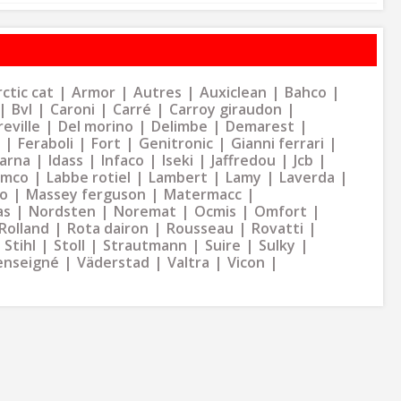
ctic cat
Armor
Autres
Auxiclean
Bahco
Bvl
Caroni
Carré
Carroy giraudon
eville
Del morino
Delimbe
Demarest
Feraboli
Fort
Genitronic
Gianni ferrari
arna
Idass
Infaco
Iseki
Jaffredou
Jcb
ymco
Labbe rotiel
Lambert
Lamy
Laverda
o
Massey ferguson
Matermacc
as
Nordsten
Noremat
Ocmis
Omfort
Rolland
Rota dairon
Rousseau
Rovatti
Stihl
Stoll
Strautmann
Suire
Sulky
enseigné
Väderstad
Valtra
Vicon