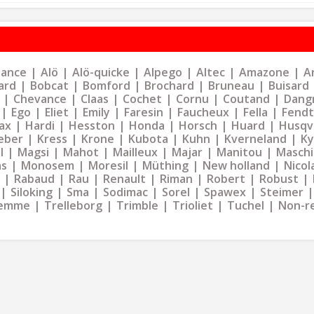
liance
Alö
Alö-quicke
Alpego
Altec
Amazone
Ar
ard
Bobcat
Bomford
Brochard
Bruneau
Buisard
Chevance
Claas
Cochet
Cornu
Coutand
Dangr
Ego
Eliet
Emily
Faresin
Faucheux
Fella
Fendt
ax
Hardi
Hesston
Honda
Horsch
Huard
Husqv
eber
Kress
Krone
Kubota
Kuhn
Kverneland
K
l
Magsi
Mahot
Mailleux
Majar
Manitou
Maschi
as
Monosem
Moresil
Müthing
New holland
Nicol
Rabaud
Rau
Renault
Riman
Robert
Robust
Siloking
Sma
Sodimac
Sorel
Spawex
Steimer
emme
Trelleborg
Trimble
Trioliet
Tuchel
Non-r