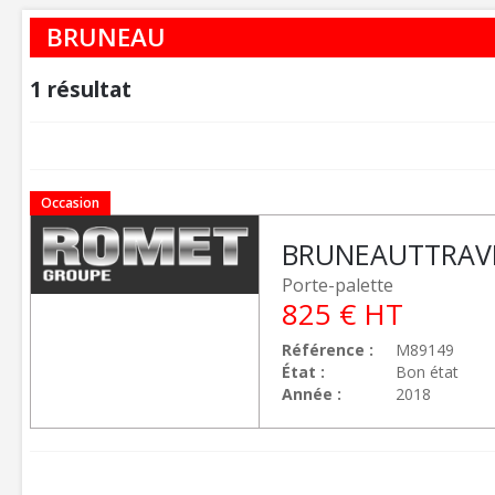
BRUNEAU
1
résultat
Occasion
BRUNEAU
TTRAV
Porte-palette
825
€
HT
Référence
M89149
État
Bon état
Année
2018