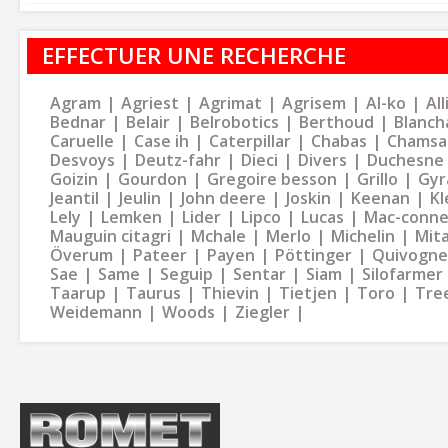
EFFECTUER UNE RECHERCHE
Agram
Agriest
Agrimat
Agrisem
Al-ko
Al
Bednar
Belair
Belrobotics
Berthoud
Blanch
Caruelle
Case ih
Caterpillar
Chabas
Chamsa
Desvoys
Deutz-fahr
Dieci
Divers
Duchesne
Goizin
Gourdon
Gregoire besson
Grillo
Gyr
Jeantil
Jeulin
John deere
Joskin
Keenan
Kl
Lely
Lemken
Lider
Lipco
Lucas
Mac-conne
Mauguin citagri
Mchale
Merlo
Michelin
Mit
Överum
Pateer
Payen
Pöttinger
Quivogne
Sae
Same
Seguip
Sentar
Siam
Silofarmer
Taarup
Taurus
Thievin
Tietjen
Toro
Tre
Weidemann
Woods
Ziegler