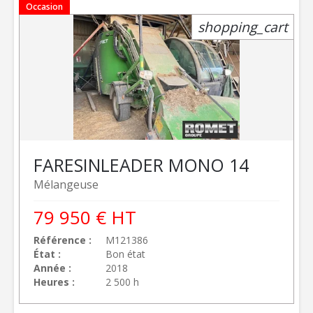
Occasion
shopping_cart
FARESIN
LEADER MONO 14
Mélangeuse
79 950
€
HT
Référence
M121386
État
Bon état
Année
2018
Heures
2 500 h