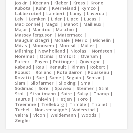
Joskin
Keenan
Kleber
Kress
Krone
Kubota
Kuhn
Kverneland
Kymco
Labbe rotiel
Lambert
Lamy
Laverda
Lely
Lemken
Lider
Lipco
Lucas
Mac-connel
Magsi
Mahot
Mailleux
Majar
Manitou
Maschio
Massey ferguson
Matermacc
Mauguin citagri
Mchale
Merlo
Michelin
Mitas
Monosem
Moresil
Müller
Müthing
New holland
Nicolas
Nordsten
Noremat
Ocmis
Omfort
Överum
Pateer
Payen
Pöttinger
Quivogne
Rabaud
Rau
Renault
Riman
Robert
Robust
Rolland
Rota dairon
Rousseau
Rovatti
Sae
Same
Seguip
Sentar
Siam
Silofarmer
Siloking
Sma
Sodimac
Sorel
Spawex
Steimer
Stihl
Stoll
Strautmann
Suire
Sulky
Taarup
Taurus
Thievin
Tietjen
Toro
Treemme
Trelleborg
Trimble
Trioliet
Tuchel
Non-renseigné
Väderstad
Valtra
Vicon
Weidemann
Woods
Ziegler