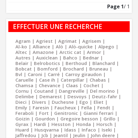
Page
1
/ 1
EFFECTUER UNE RECHERCHE
Agram
Agriest
Agrimat
Agrisem
Al-ko
Alliance
Alö
Alö-quicke
Alpego
Altec
Amazone
Arctic cat
Armor
Autres
Auxiclean
Bahco
Bednar
Belair
Belrobotics
Berthoud
Blanchard
Bobcat
Bomford
Brochard
Bruneau
Bvl
Caroni
Carré
Carroy giraudon
Caruelle
Case ih
Caterpillar
Chabas
Chamsa
Chevance
Claas
Cochet
Cornu
Coutand
Dangreville
Del morino
Delimbe
Demarest
Desvoys
Deutz-fahr
Dieci
Divers
Duchesne
Ego
Eliet
Emily
Faresin
Faucheux
Fella
Fendt
Feraboli
Fort
Genitronic
Gianni ferrari
Goizin
Gourdon
Gregoire besson
Grillo
Gyrax
Hardi
Hesston
Honda
Horsch
Huard
Husqvarna
Idass
Infaco
Iseki
Jaffredou
Jcb
Jeantil
Jeulin
John deere