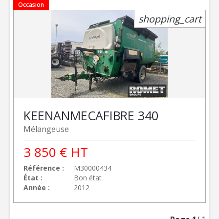
Occasion
shopping_cart
KEENAN
MECAFIBRE 340
Mélangeuse
3 850
€
HT
Référence
M30000434
État
Bon état
Année
2012