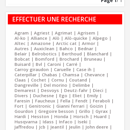
Page
1
/ 1
EFFECTUER UNE RECHERCHE
Agram
Agriest
Agrimat
Agrisem
Al-ko
Alliance
Alö
Alö-quicke
Alpego
Altec
Amazone
Arctic cat
Armor
Autres
Auxiclean
Bahco
Bednar
Belair
Belrobotics
Berthoud
Blanchard
Bobcat
Bomford
Brochard
Bruneau
Buisard
Bvl
Caroni
Carré
Carroy giraudon
Caruelle
Case ih
Caterpillar
Chabas
Chamsa
Chevance
Claas
Cochet
Cornu
Coutand
Dangreville
Del morino
Delimbe
Demarest
Desvoys
Deutz-fahr
Dieci
Divers
Duchesne
Ego
Eliet
Emily
Faresin
Faucheux
Fella
Fendt
Feraboli
Fort
Genitronic
Gianni ferrari
Goizin
Gourdon
Gregoire besson
Grillo
Gyrax
Hardi
Hesston
Honda
Horsch
Huard
Husqvarna
Idass
Infaco
Iseki
Jaffredou
Jcb
Jeantil
Jeulin
John deere