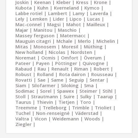
Joskin
Keenan
Kleber
Kress
Krone
Kubota
Kuhn
Kverneland
Kymco
Labbe rotiel
Lambert
Lamy
Laverda
Lely
Lemken
Lider
Lipco
Lucas
Mac-connel
Magsi
Mahot
Mailleux
Majar
Manitou
Maschio
Massey ferguson
Matermacc
Mauguin citagri
Mchale
Merlo
Michelin
Mitas
Monosem
Moresil
Müthing
New holland
Nicolas
Nordsten
Noremat
Ocmis
Omfort
Överum
Pateer
Payen
Pöttinger
Quivogne
Rabaud
Rau
Renault
Riman
Robert
Robust
Rolland
Rota dairon
Rousseau
Rovatti
Sae
Same
Seguip
Sentar
Siam
Silofarmer
Siloking
Sma
Sodimac
Sorel
Spawex
Steimer
Stihl
Stoll
Strautmann
Suire
Sulky
Taarup
Taurus
Thievin
Tietjen
Toro
Treemme
Trelleborg
Trimble
Trioliet
Tuchel
Non-renseigné
Väderstad
Valtra
Vicon
Weidemann
Woods
Ziegler