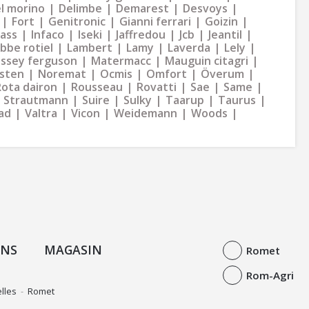
l morino
Delimbe
Demarest
Desvoys
Fort
Genitronic
Gianni ferrari
Goizin
dass
Infaco
Iseki
Jaffredou
Jcb
Jeantil
bbe rotiel
Lambert
Lamy
Laverda
Lely
ssey ferguson
Matermacc
Mauguin citagri
sten
Noremat
Ocmis
Omfort
Överum
Rota dairon
Rousseau
Rovatti
Sae
Same
Strautmann
Suire
Sulky
Taarup
Taurus
ad
Valtra
Vicon
Weidemann
Woods
ONS
MAGASIN
Romet
Rom-Agri
lles
-
Romet