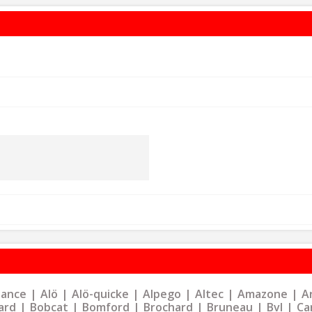
liance
Alö
Alö-quicke
Alpego
Altec
Amazone
Ar
ard
Bobcat
Bomford
Brochard
Bruneau
Bvl
Ca