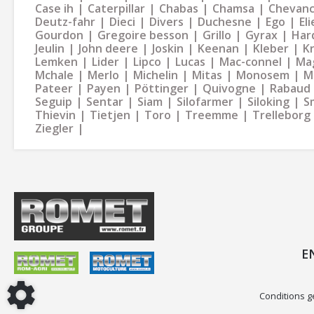
Case ih
Caterpillar
Chabas
Chamsa
Chevan
Deutz-fahr
Dieci
Divers
Duchesne
Ego
Eli
Gourdon
Gregoire besson
Grillo
Gyrax
Har
Jeulin
John deere
Joskin
Keenan
Kleber
K
Lemken
Lider
Lipco
Lucas
Mac-connel
Ma
Mchale
Merlo
Michelin
Mitas
Monosem
M
Pateer
Payen
Pöttinger
Quivogne
Rabaud
Seguip
Sentar
Siam
Silofarmer
Siloking
S
Thievin
Tietjen
Toro
Treemme
Trelleborg
Ziegler
E
Conditions g