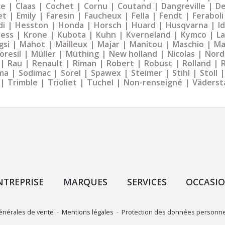
ce
Claas
Cochet
Cornu
Coutand
Dangreville
De
et
Emily
Faresin
Faucheux
Fella
Fendt
Feraboli
di
Hesston
Honda
Horsch
Huard
Husqvarna
I
ress
Krone
Kubota
Kuhn
Kverneland
Kymco
La
gsi
Mahot
Mailleux
Majar
Manitou
Maschio
Ma
oresil
Müller
Müthing
New holland
Nicolas
Nord
Rau
Renault
Riman
Robert
Robust
Rolland
ma
Sodimac
Sorel
Spawex
Steimer
Stihl
Stoll
Trimble
Trioliet
Tuchel
Non-renseigné
Väderst
NTREPRISE
MARQUES
SERVICES
OCCASI
énérales de vente
-
Mentions légales
-
Protection des données personne