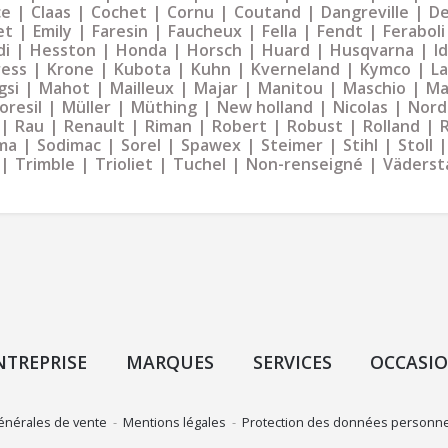
ce
Claas
Cochet
Cornu
Coutand
Dangreville
De
et
Emily
Faresin
Faucheux
Fella
Fendt
Feraboli
di
Hesston
Honda
Horsch
Huard
Husqvarna
I
ress
Krone
Kubota
Kuhn
Kverneland
Kymco
La
gsi
Mahot
Mailleux
Majar
Manitou
Maschio
Ma
oresil
Müller
Müthing
New holland
Nicolas
Nord
Rau
Renault
Riman
Robert
Robust
Rolland
ma
Sodimac
Sorel
Spawex
Steimer
Stihl
Stoll
Trimble
Trioliet
Tuchel
Non-renseigné
Väderst
NTREPRISE
MARQUES
SERVICES
OCCASI
énérales de vente
-
Mentions légales
-
Protection des données personne