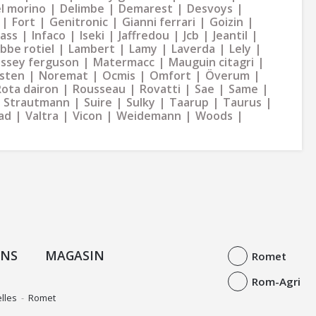
l morino
Delimbe
Demarest
Desvoys
Fort
Genitronic
Gianni ferrari
Goizin
dass
Infaco
Iseki
Jaffredou
Jcb
Jeantil
bbe rotiel
Lambert
Lamy
Laverda
Lely
ssey ferguson
Matermacc
Mauguin citagri
sten
Noremat
Ocmis
Omfort
Överum
Rota dairon
Rousseau
Rovatti
Sae
Same
Strautmann
Suire
Sulky
Taarup
Taurus
ad
Valtra
Vicon
Weidemann
Woods
ONS
MAGASIN
Romet
Rom-Agri
lles
-
Romet