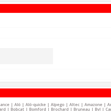
liance
Alö
Alö-quicke
Alpego
Altec
Amazone
Ar
ard
Bobcat
Bomford
Brochard
Bruneau
Bvl
Ca