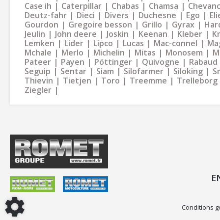
Case ih
Caterpillar
Chabas
Chamsa
Chevan
Deutz-fahr
Dieci
Divers
Duchesne
Ego
Eli
Gourdon
Gregoire besson
Grillo
Gyrax
Har
Jeulin
John deere
Joskin
Keenan
Kleber
K
Lemken
Lider
Lipco
Lucas
Mac-connel
Ma
Mchale
Merlo
Michelin
Mitas
Monosem
M
Pateer
Payen
Pöttinger
Quivogne
Rabaud
Seguip
Sentar
Siam
Silofarmer
Siloking
S
Thievin
Tietjen
Toro
Treemme
Trelleborg
Ziegler
E
Conditions g