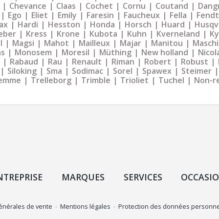
Chevance
Claas
Cochet
Cornu
Coutand
Dangr
Ego
Eliet
Emily
Faresin
Faucheux
Fella
Fendt
ax
Hardi
Hesston
Honda
Horsch
Huard
Husqv
eber
Kress
Krone
Kubota
Kuhn
Kverneland
K
l
Magsi
Mahot
Mailleux
Majar
Manitou
Maschi
as
Monosem
Moresil
Müthing
New holland
Nicol
Rabaud
Rau
Renault
Riman
Robert
Robust
Siloking
Sma
Sodimac
Sorel
Spawex
Steimer
emme
Trelleborg
Trimble
Trioliet
Tuchel
Non-r
NTREPRISE
MARQUES
SERVICES
OCCASI
énérales de vente
-
Mentions légales
-
Protection des données personne