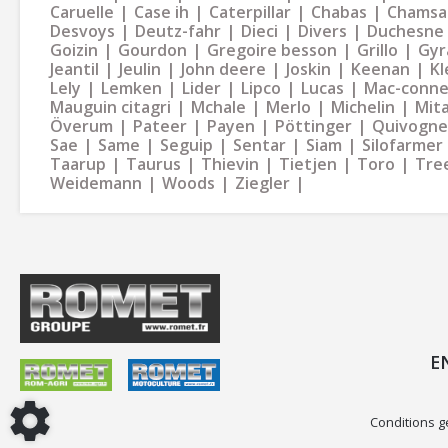
Caruelle
Case ih
Caterpillar
Chabas
Chamsa
Desvoys
Deutz-fahr
Dieci
Divers
Duchesne
Goizin
Gourdon
Gregoire besson
Grillo
Gyr
Jeantil
Jeulin
John deere
Joskin
Keenan
Kl
Lely
Lemken
Lider
Lipco
Lucas
Mac-conne
Mauguin citagri
Mchale
Merlo
Michelin
Mit
Överum
Pateer
Payen
Pöttinger
Quivogne
Sae
Same
Seguip
Sentar
Siam
Silofarmer
Taarup
Taurus
Thievin
Tietjen
Toro
Tre
Weidemann
Woods
Ziegler
E
Conditions g