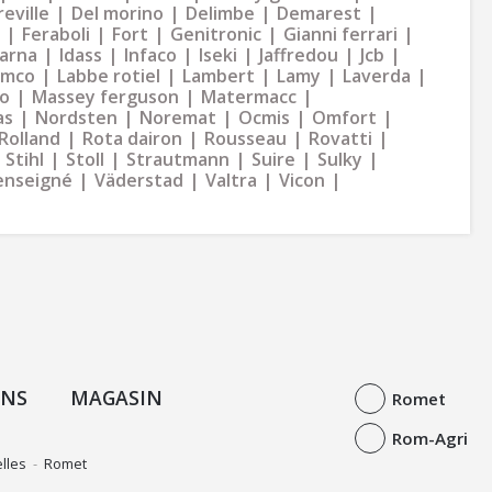
eville
Del morino
Delimbe
Demarest
Feraboli
Fort
Genitronic
Gianni ferrari
arna
Idass
Infaco
Iseki
Jaffredou
Jcb
ymco
Labbe rotiel
Lambert
Lamy
Laverda
o
Massey ferguson
Matermacc
as
Nordsten
Noremat
Ocmis
Omfort
Rolland
Rota dairon
Rousseau
Rovatti
Stihl
Stoll
Strautmann
Suire
Sulky
enseigné
Väderstad
Valtra
Vicon
ONS
MAGASIN
Romet
Rom-Agri
lles
-
Romet