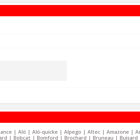
liance
Alö
Alö-quicke
Alpego
Altec
Amazone
Ar
ard
Bobcat
Bomford
Brochard
Bruneau
Buisard