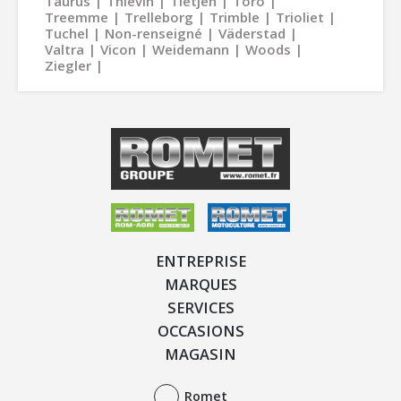
Taurus
Thievin
Tietjen
Toro
Treemme
Trelleborg
Trimble
Trioliet
Tuchel
Non-renseigné
Väderstad
Valtra
Vicon
Weidemann
Woods
Ziegler
ENTREPRISE
MARQUES
SERVICES
OCCASIONS
MAGASIN
Romet