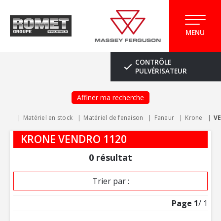
MENU
CONTRÔLE
PULVÉRISATEUR
Affiner ma recherche
Matériel en stock
Matériel de fenaison
Faneur
Krone
V
KRONE VENDRO 1120
0
résultat
Trier par :
Page
1
/ 1