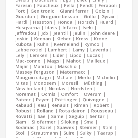
Faresin
Faucheux
Fella
Fendt
Feraboli
Fort
Genitronic
Gianni ferrari
Goizin
Gourdon
Gregoire besson
Grillo
Gyrax
Hardi
Hesston
Honda
Horsch
Huard
Husqvarna
Idass
Infaco
Iseki
Jaffredou
Jcb
Jeantil
Jeulin
John deere
Joskin
Keenan
Kleber
Kress
Krone
Kubota
Kuhn
Kverneland
Kymco
Labbe rotiel
Lambert
Lamy
Laverda
Lely
Lemken
Lider
Lipco
Lucas
Mac-connel
Magsi
Mahot
Mailleux
Majar
Manitou
Maschio
Massey ferguson
Matermacc
Mauguin citagri
Mchale
Merlo
Michelin
Mitas
Monosem
Moresil
Müthing
New holland
Nicolas
Nordsten
Noremat
Ocmis
Omfort
Överum
Pateer
Payen
Pöttinger
Quivogne
Rabaud
Rau
Renault
Riman
Robert
Robust
Rolland
Rota dairon
Rousseau
Rovatti
Sae
Same
Seguip
Sentar
Siam
Silofarmer
Siloking
Sma
Sodimac
Sorel
Spawex
Steimer
Stihl
Stoll
Strautmann
Suire
Sulky
Taarup