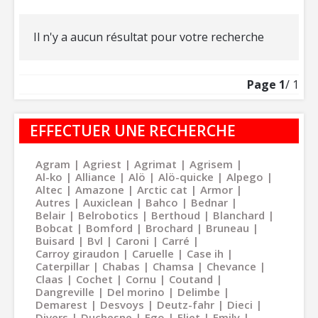
Il n'y a aucun résultat pour votre recherche
Page
1
/ 1
EFFECTUER UNE RECHERCHE
Agram
Agriest
Agrimat
Agrisem
Al-ko
Alliance
Alö
Alö-quicke
Alpego
Altec
Amazone
Arctic cat
Armor
Autres
Auxiclean
Bahco
Bednar
Belair
Belrobotics
Berthoud
Blanchard
Bobcat
Bomford
Brochard
Bruneau
Buisard
Bvl
Caroni
Carré
Carroy giraudon
Caruelle
Case ih
Caterpillar
Chabas
Chamsa
Chevance
Claas
Cochet
Cornu
Coutand
Dangreville
Del morino
Delimbe
Demarest
Desvoys
Deutz-fahr
Dieci
Divers
Duchesne
Ego
Eliet
Emily