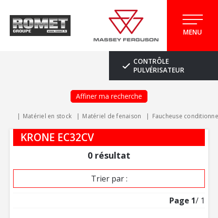
MENU
CONTRÔLE
PULVÉRISATEUR
Affiner ma recherche
Matériel en stock
Matériel de fenaison
Faucheuse conditionn
KRONE EC32CV
0
résultat
Trier par :
Page
1
/ 1