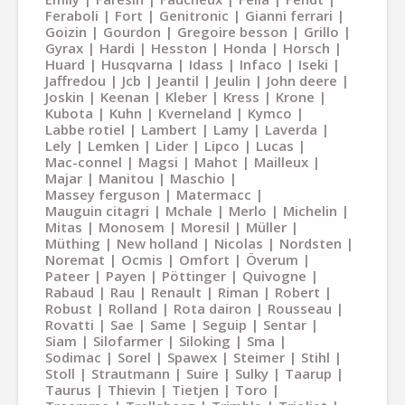
Feraboli
Fort
Genitronic
Gianni ferrari
Goizin
Gourdon
Gregoire besson
Grillo
Gyrax
Hardi
Hesston
Honda
Horsch
Huard
Husqvarna
Idass
Infaco
Iseki
Jaffredou
Jcb
Jeantil
Jeulin
John deere
Joskin
Keenan
Kleber
Kress
Krone
Kubota
Kuhn
Kverneland
Kymco
Labbe rotiel
Lambert
Lamy
Laverda
Lely
Lemken
Lider
Lipco
Lucas
Mac-connel
Magsi
Mahot
Mailleux
Majar
Manitou
Maschio
Massey ferguson
Matermacc
Mauguin citagri
Mchale
Merlo
Michelin
Mitas
Monosem
Moresil
Müller
Müthing
New holland
Nicolas
Nordsten
Noremat
Ocmis
Omfort
Överum
Pateer
Payen
Pöttinger
Quivogne
Rabaud
Rau
Renault
Riman
Robert
Robust
Rolland
Rota dairon
Rousseau
Rovatti
Sae
Same
Seguip
Sentar
Siam
Silofarmer
Siloking
Sma
Sodimac
Sorel
Spawex
Steimer
Stihl
Stoll
Strautmann
Suire
Sulky
Taarup
Taurus
Thievin
Tietjen
Toro