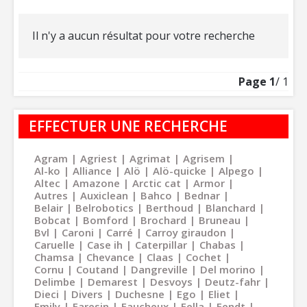
Il n'y a aucun résultat pour votre recherche
Page
1
/ 1
EFFECTUER UNE RECHERCHE
Agram
Agriest
Agrimat
Agrisem
Al-ko
Alliance
Alö
Alö-quicke
Alpego
Altec
Amazone
Arctic cat
Armor
Autres
Auxiclean
Bahco
Bednar
Belair
Belrobotics
Berthoud
Blanchard
Bobcat
Bomford
Brochard
Bruneau
Bvl
Caroni
Carré
Carroy giraudon
Caruelle
Case ih
Caterpillar
Chabas
Chamsa
Chevance
Claas
Cochet
Cornu
Coutand
Dangreville
Del morino
Delimbe
Demarest
Desvoys
Deutz-fahr
Dieci
Divers
Duchesne
Ego
Eliet
Emily
Faresin
Faucheux
Fella
Fendt