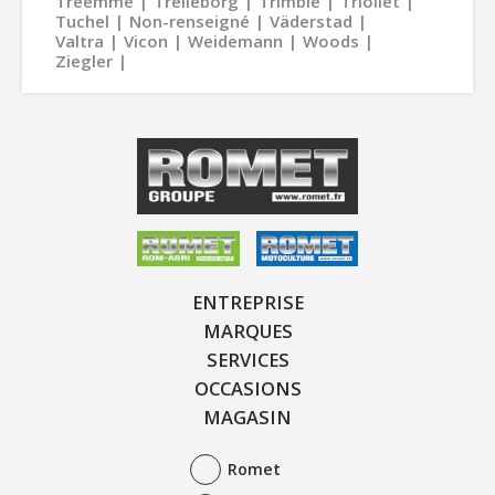
Treemme
Trelleborg
Trimble
Trioliet
Tuchel
Non-renseigné
Väderstad
Valtra
Vicon
Weidemann
Woods
Ziegler
ENTREPRISE
MARQUES
SERVICES
OCCASIONS
MAGASIN
Romet