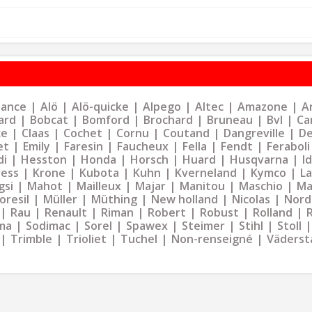
liance
Alö
Alö-quicke
Alpego
Altec
Amazone
Ar
ard
Bobcat
Bomford
Brochard
Bruneau
Bvl
Ca
ce
Claas
Cochet
Cornu
Coutand
Dangreville
De
et
Emily
Faresin
Faucheux
Fella
Fendt
Feraboli
di
Hesston
Honda
Horsch
Huard
Husqvarna
I
ress
Krone
Kubota
Kuhn
Kverneland
Kymco
La
gsi
Mahot
Mailleux
Majar
Manitou
Maschio
Ma
oresil
Müller
Müthing
New holland
Nicolas
Nord
Rau
Renault
Riman
Robert
Robust
Rolland
ma
Sodimac
Sorel
Spawex
Steimer
Stihl
Stoll
Trimble
Trioliet
Tuchel
Non-renseigné
Väderst