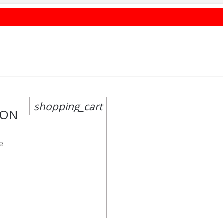
shopping_cart
SON
e