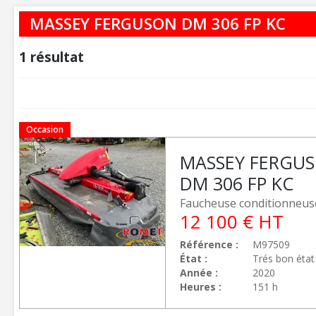
MASSEY FERGUSON DM 306 FP KC
1
résultat
Occasion
MASSEY FERGU
DM 306 FP KC
Faucheuse conditionneus
12 100
€
HT
Référence
M97509
État
Trés bon état
Année
2020
Heures
151 h