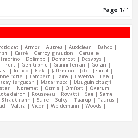
Page
1
/ 1
ctic cat
Armor
Autres
Auxiclean
Bahco
roni
Carré
Carroy giraudon
Caruelle
l morino
Delimbe
Demarest
Desvoys
Fort
Genitronic
Gianni ferrari
Goizin
dass
Infaco
Iseki
Jaffredou
Jcb
Jeantil
bbe rotiel
Lambert
Lamy
Laverda
Lely
ssey ferguson
Matermacc
Mauguin citagri
sten
Noremat
Ocmis
Omfort
Överum
Rota dairon
Rousseau
Rovatti
Sae
Same
Strautmann
Suire
Sulky
Taarup
Taurus
ad
Valtra
Vicon
Weidemann
Woods