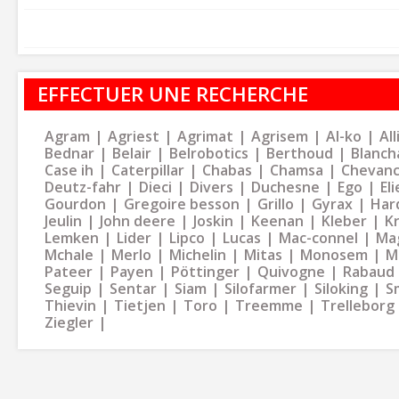
EFFECTUER UNE RECHERCHE
Agram
Agriest
Agrimat
Agrisem
Al-ko
Al
Bednar
Belair
Belrobotics
Berthoud
Blanch
Case ih
Caterpillar
Chabas
Chamsa
Chevan
Deutz-fahr
Dieci
Divers
Duchesne
Ego
Eli
Gourdon
Gregoire besson
Grillo
Gyrax
Har
Jeulin
John deere
Joskin
Keenan
Kleber
K
Lemken
Lider
Lipco
Lucas
Mac-connel
Ma
Mchale
Merlo
Michelin
Mitas
Monosem
M
Pateer
Payen
Pöttinger
Quivogne
Rabaud
Seguip
Sentar
Siam
Silofarmer
Siloking
S
Thievin
Tietjen
Toro
Treemme
Trelleborg
Ziegler