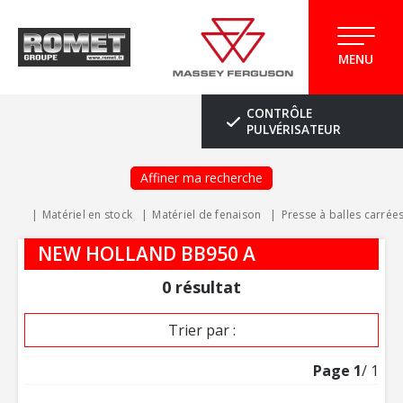
MENU
CONTRÔLE
PULVÉRISATEUR
Affiner ma recherche
Matériel en stock
Matériel de fenaison
Presse à balles carrée
NEW HOLLAND BB950 A
0
résultat
Trier par :
Page
1
/ 1