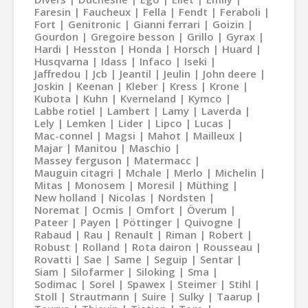
Faresin
Faucheux
Fella
Fendt
Feraboli
Fort
Genitronic
Gianni ferrari
Goizin
Gourdon
Gregoire besson
Grillo
Gyrax
Hardi
Hesston
Honda
Horsch
Huard
Husqvarna
Idass
Infaco
Iseki
Jaffredou
Jcb
Jeantil
Jeulin
John deere
Joskin
Keenan
Kleber
Kress
Krone
Kubota
Kuhn
Kverneland
Kymco
Labbe rotiel
Lambert
Lamy
Laverda
Lely
Lemken
Lider
Lipco
Lucas
Mac-connel
Magsi
Mahot
Mailleux
Majar
Manitou
Maschio
Massey ferguson
Matermacc
Mauguin citagri
Mchale
Merlo
Michelin
Mitas
Monosem
Moresil
Müthing
New holland
Nicolas
Nordsten
Noremat
Ocmis
Omfort
Överum
Pateer
Payen
Pöttinger
Quivogne
Rabaud
Rau
Renault
Riman
Robert
Robust
Rolland
Rota dairon
Rousseau
Rovatti
Sae
Same
Seguip
Sentar
Siam
Silofarmer
Siloking
Sma
Sodimac
Sorel
Spawex
Steimer
Stihl
Stoll
Strautmann
Suire
Sulky
Taarup