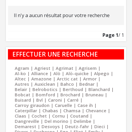
Il n'y a aucun résultat pour votre recherche
Page
1
/ 1
EFFECTUER UNE RECHERCHE
Agram
Agriest
Agrimat
Agrisem
Al-ko
Alliance
Alö
Alö-quicke
Alpego
Altec
Amazone
Arctic cat
Armor
Autres
Auxiclean
Bahco
Bednar
Belair
Belrobotics
Berthoud
Blanchard
Bobcat
Bomford
Brochard
Bruneau
Buisard
Bvl
Caroni
Carré
Carroy giraudon
Caruelle
Case ih
Caterpillar
Chabas
Chamsa
Chevance
Claas
Cochet
Cornu
Coutand
Dangreville
Del morino
Delimbe
Demarest
Desvoys
Deutz-fahr
Dieci
Divers
Duchesne
Ego
Eliet
Emily