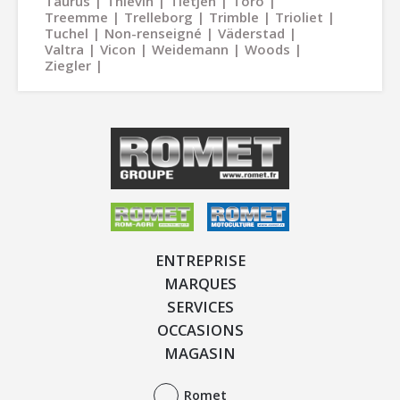
Taurus
Thievin
Tietjen
Toro
Treemme
Trelleborg
Trimble
Trioliet
Tuchel
Non-renseigné
Väderstad
Valtra
Vicon
Weidemann
Woods
Ziegler
ENTREPRISE
MARQUES
SERVICES
OCCASIONS
MAGASIN
Romet