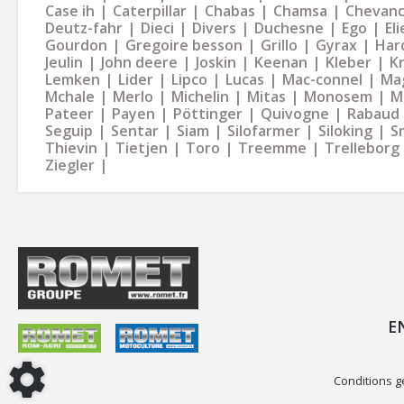
Case ih
Caterpillar
Chabas
Chamsa
Chevan
Deutz-fahr
Dieci
Divers
Duchesne
Ego
Eli
Gourdon
Gregoire besson
Grillo
Gyrax
Har
Jeulin
John deere
Joskin
Keenan
Kleber
K
Lemken
Lider
Lipco
Lucas
Mac-connel
Ma
Mchale
Merlo
Michelin
Mitas
Monosem
M
Pateer
Payen
Pöttinger
Quivogne
Rabaud
Seguip
Sentar
Siam
Silofarmer
Siloking
S
Thievin
Tietjen
Toro
Treemme
Trelleborg
Ziegler
E
Conditions g