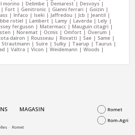
l morino
Delimbe
Demarest
Desvoys
Fort
Genitronic
Gianni ferrari
Goizin
dass
Infaco
Iseki
Jaffredou
Jcb
Jeantil
bbe rotiel
Lambert
Lamy
Laverda
Lely
ssey ferguson
Matermacc
Mauguin citagri
sten
Noremat
Ocmis
Omfort
Överum
Rota dairon
Rousseau
Rovatti
Sae
Same
Strautmann
Suire
Sulky
Taarup
Taurus
ad
Valtra
Vicon
Weidemann
Woods
ONS
MAGASIN
Romet
Rom-Agri
lles
-
Romet