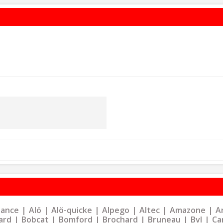
liance
Alö
Alö-quicke
Alpego
Altec
Amazone
Ar
ard
Bobcat
Bomford
Brochard
Bruneau
Bvl
Ca