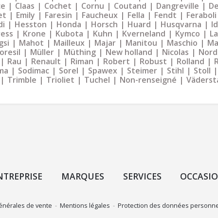
ce
Claas
Cochet
Cornu
Coutand
Dangreville
De
et
Emily
Faresin
Faucheux
Fella
Fendt
Feraboli
di
Hesston
Honda
Horsch
Huard
Husqvarna
I
ress
Krone
Kubota
Kuhn
Kverneland
Kymco
La
gsi
Mahot
Mailleux
Majar
Manitou
Maschio
Ma
oresil
Müller
Müthing
New holland
Nicolas
Nord
Rau
Renault
Riman
Robert
Robust
Rolland
ma
Sodimac
Sorel
Spawex
Steimer
Stihl
Stoll
Trimble
Trioliet
Tuchel
Non-renseigné
Väderst
NTREPRISE
MARQUES
SERVICES
OCCASI
énérales de vente
-
Mentions légales
-
Protection des données personne