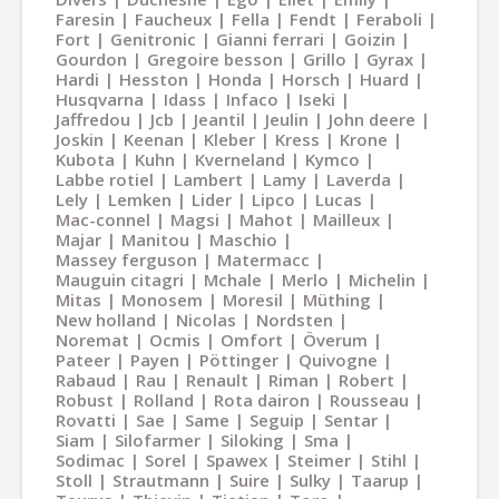
Faresin
Faucheux
Fella
Fendt
Feraboli
Fort
Genitronic
Gianni ferrari
Goizin
Gourdon
Gregoire besson
Grillo
Gyrax
Hardi
Hesston
Honda
Horsch
Huard
Husqvarna
Idass
Infaco
Iseki
Jaffredou
Jcb
Jeantil
Jeulin
John deere
Joskin
Keenan
Kleber
Kress
Krone
Kubota
Kuhn
Kverneland
Kymco
Labbe rotiel
Lambert
Lamy
Laverda
Lely
Lemken
Lider
Lipco
Lucas
Mac-connel
Magsi
Mahot
Mailleux
Majar
Manitou
Maschio
Massey ferguson
Matermacc
Mauguin citagri
Mchale
Merlo
Michelin
Mitas
Monosem
Moresil
Müthing
New holland
Nicolas
Nordsten
Noremat
Ocmis
Omfort
Överum
Pateer
Payen
Pöttinger
Quivogne
Rabaud
Rau
Renault
Riman
Robert
Robust
Rolland
Rota dairon
Rousseau
Rovatti
Sae
Same
Seguip
Sentar
Siam
Silofarmer
Siloking
Sma
Sodimac
Sorel
Spawex
Steimer
Stihl
Stoll
Strautmann
Suire
Sulky
Taarup