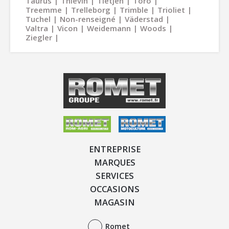
Taurus
Thievin
Tietjen
Toro
Treemme
Trelleborg
Trimble
Trioliet
Tuchel
Non-renseigné
Väderstad
Valtra
Vicon
Weidemann
Woods
Ziegler
ENTREPRISE
MARQUES
SERVICES
OCCASIONS
MAGASIN
Romet