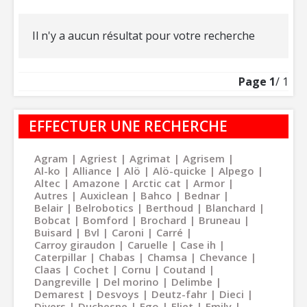
Il n'y a aucun résultat pour votre recherche
Page
1
/ 1
EFFECTUER UNE RECHERCHE
Agram
Agriest
Agrimat
Agrisem
Al-ko
Alliance
Alö
Alö-quicke
Alpego
Altec
Amazone
Arctic cat
Armor
Autres
Auxiclean
Bahco
Bednar
Belair
Belrobotics
Berthoud
Blanchard
Bobcat
Bomford
Brochard
Bruneau
Buisard
Bvl
Caroni
Carré
Carroy giraudon
Caruelle
Case ih
Caterpillar
Chabas
Chamsa
Chevance
Claas
Cochet
Cornu
Coutand
Dangreville
Del morino
Delimbe
Demarest
Desvoys
Deutz-fahr
Dieci
Divers
Duchesne
Ego
Eliet
Emily