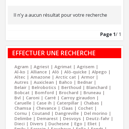
Il n'y a aucun résultat pour votre recherche
Page
1
/ 1
EFFECTUER UNE RECHERCHE
Agram
Agriest
Agrimat
Agrisem
Al-ko
Alliance
Alö
Alö-quicke
Alpego
Altec
Amazone
Arctic cat
Armor
Autres
Auxiclean
Bahco
Bednar
Belair
Belrobotics
Berthoud
Blanchard
Bobcat
Bomford
Brochard
Bruneau
Bvl
Caroni
Carré
Carroy giraudon
Caruelle
Case ih
Caterpillar
Chabas
Chamsa
Chevance
Claas
Cochet
Cornu
Coutand
Dangreville
Del morino
Delimbe
Demarest
Desvoys
Deutz-fahr
Dieci
Divers
Duchesne
Ego
Eliet
Emily
Faresin
Faucheux
Fella
Fendt