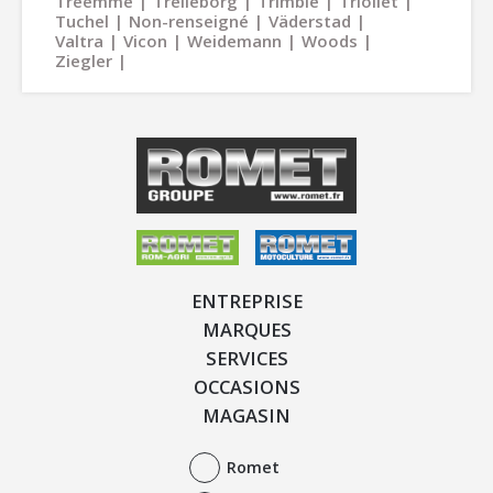
Treemme
Trelleborg
Trimble
Trioliet
Tuchel
Non-renseigné
Väderstad
Valtra
Vicon
Weidemann
Woods
Ziegler
ENTREPRISE
MARQUES
SERVICES
OCCASIONS
MAGASIN
Romet