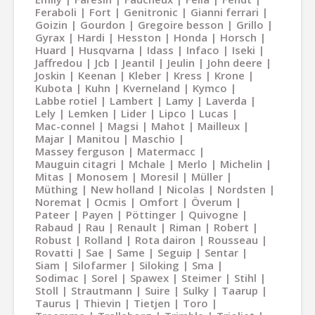
Feraboli
Fort
Genitronic
Gianni ferrari
Goizin
Gourdon
Gregoire besson
Grillo
Gyrax
Hardi
Hesston
Honda
Horsch
Huard
Husqvarna
Idass
Infaco
Iseki
Jaffredou
Jcb
Jeantil
Jeulin
John deere
Joskin
Keenan
Kleber
Kress
Krone
Kubota
Kuhn
Kverneland
Kymco
Labbe rotiel
Lambert
Lamy
Laverda
Lely
Lemken
Lider
Lipco
Lucas
Mac-connel
Magsi
Mahot
Mailleux
Majar
Manitou
Maschio
Massey ferguson
Matermacc
Mauguin citagri
Mchale
Merlo
Michelin
Mitas
Monosem
Moresil
Müller
Müthing
New holland
Nicolas
Nordsten
Noremat
Ocmis
Omfort
Överum
Pateer
Payen
Pöttinger
Quivogne
Rabaud
Rau
Renault
Riman
Robert
Robust
Rolland
Rota dairon
Rousseau
Rovatti
Sae
Same
Seguip
Sentar
Siam
Silofarmer
Siloking
Sma
Sodimac
Sorel
Spawex
Steimer
Stihl
Stoll
Strautmann
Suire
Sulky
Taarup
Taurus
Thievin
Tietjen
Toro