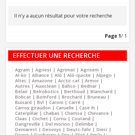
Il n'y a aucun résultat pour votre recherche
Page
1
/ 1
EFFECTUER UNE RECHERCHE
Agram
Agriest
Agrimat
Agrisem
Al-ko
Alliance
Alö
Alö-quicke
Alpego
Altec
Amazone
Arctic cat
Armor
Autres
Auxiclean
Bahco
Bednar
Belair
Belrobotics
Berthoud
Blanchard
Bobcat
Bomford
Brochard
Bruneau
Buisard
Bvl
Caroni
Carré
Carroy giraudon
Caruelle
Case ih
Caterpillar
Chabas
Chamsa
Chevance
Claas
Cochet
Cornu
Coutand
Dangreville
Del morino
Delimbe
Demarest
Desvoys
Deutz-fahr
Dieci
Divers
Duchesne
Ego
Eliet
Emily