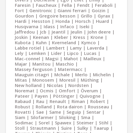
Faresin
Faucheux
Fella
Fendt
Feraboli
Fort
Genitronic
Gianni ferrari
Goizin
Gourdon
Gregoire besson
Grillo
Gyrax
Hardi
Hesston
Honda
Horsch
Huard
Husqvarna
Idass
Infaco
Iseki
Jaffredou
Jcb
Jeantil
Jeulin
John deere
Joskin
Keenan
Kleber
Kress
Krone
Kubota
Kuhn
Kverneland
Kymco
Labbe rotiel
Lambert
Lamy
Laverda
Lely
Lemken
Lider
Lipco
Lucas
Mac-connel
Magsi
Mahot
Mailleux
Majar
Manitou
Maschio
Massey ferguson
Matermacc
Mauguin citagri
Mchale
Merlo
Michelin
Mitas
Monosem
Moresil
Müthing
New holland
Nicolas
Nordsten
Noremat
Ocmis
Omfort
Överum
Pateer
Payen
Pöttinger
Quivogne
Rabaud
Rau
Renault
Riman
Robert
Robust
Rolland
Rota dairon
Rousseau
Rovatti
Sae
Same
Seguip
Sentar
Siam
Silofarmer
Siloking
Sma
Sodimac
Sorel
Spawex
Steimer
Stihl
Stoll
Strautmann
Suire
Sulky
Taarup