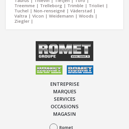
Taurus
Thievin
Tietjen
Toro
Treemme
Trelleborg
Trimble
Trioliet
Tuchel
Non-renseigné
Väderstad
Valtra
Vicon
Weidemann
Woods
Ziegler
ENTREPRISE
MARQUES
SERVICES
OCCASIONS
MAGASIN
Romet