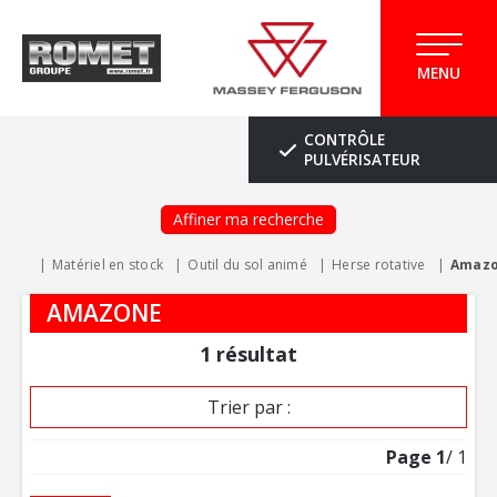
MENU
CONTRÔLE
PULVÉRISATEUR
Affiner ma recherche
Matériel en stock
Outil du sol animé
Herse rotative
Amaz
AMAZONE
1
résultat
Trier par :
Page
1
/ 1