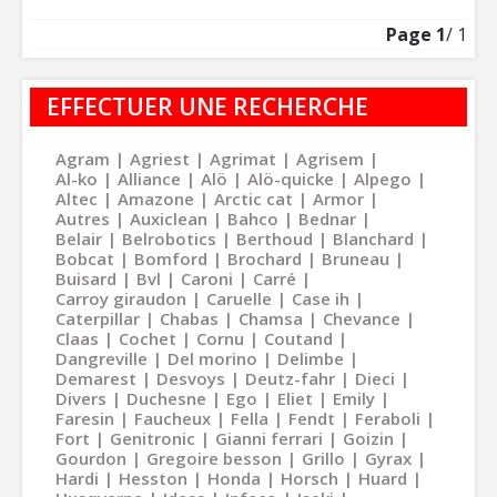
Page
1
/ 1
EFFECTUER UNE RECHERCHE
Agram
Agriest
Agrimat
Agrisem
Al-ko
Alliance
Alö
Alö-quicke
Alpego
Altec
Amazone
Arctic cat
Armor
Autres
Auxiclean
Bahco
Bednar
Belair
Belrobotics
Berthoud
Blanchard
Bobcat
Bomford
Brochard
Bruneau
Buisard
Bvl
Caroni
Carré
Carroy giraudon
Caruelle
Case ih
Caterpillar
Chabas
Chamsa
Chevance
Claas
Cochet
Cornu
Coutand
Dangreville
Del morino
Delimbe
Demarest
Desvoys
Deutz-fahr
Dieci
Divers
Duchesne
Ego
Eliet
Emily
Faresin
Faucheux
Fella
Fendt
Feraboli
Fort
Genitronic
Gianni ferrari
Goizin
Gourdon
Gregoire besson
Grillo
Gyrax
Hardi
Hesston
Honda
Horsch
Huard