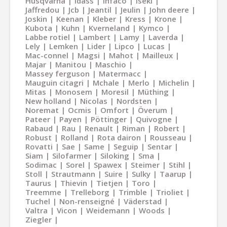
Husqvarna
Idass
Infaco
Iseki
Jaffredou
Jcb
Jeantil
Jeulin
John deere
Joskin
Keenan
Kleber
Kress
Krone
Kubota
Kuhn
Kverneland
Kymco
Labbe rotiel
Lambert
Lamy
Laverda
Lely
Lemken
Lider
Lipco
Lucas
Mac-connel
Magsi
Mahot
Mailleux
Majar
Manitou
Maschio
Massey ferguson
Matermacc
Mauguin citagri
Mchale
Merlo
Michelin
Mitas
Monosem
Moresil
Müthing
New holland
Nicolas
Nordsten
Noremat
Ocmis
Omfort
Överum
Pateer
Payen
Pöttinger
Quivogne
Rabaud
Rau
Renault
Riman
Robert
Robust
Rolland
Rota dairon
Rousseau
Rovatti
Sae
Same
Seguip
Sentar
Siam
Silofarmer
Siloking
Sma
Sodimac
Sorel
Spawex
Steimer
Stihl
Stoll
Strautmann
Suire
Sulky
Taarup
Taurus
Thievin
Tietjen
Toro
Treemme
Trelleborg
Trimble
Trioliet
Tuchel
Non-renseigné
Väderstad
Valtra
Vicon
Weidemann
Woods
Ziegler