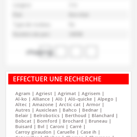
Largeur
3 m
État
Bon état
Type de rouleau
Nc
Numéro de parc
34598
shopping_cart
EFFECTUER UNE RECHERCHE
Agram
Agriest
Agrimat
Agrisem
Al-ko
Alliance
Alö
Alö-quicke
Alpego
Altec
Amazone
Arctic cat
Armor
Autres
Auxiclean
Bahco
Bednar
Belair
Belrobotics
Berthoud
Blanchard
Bobcat
Bomford
Brochard
Bruneau
Buisard
Bvl
Caroni
Carré
Carroy giraudon
Caruelle
Case ih