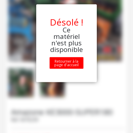
Désolé !
Ce
matériel
n'est plus
disponible
Retourner à la
page d'accueil
Amazone
KE3000-SUPER180
Ref.
M70239