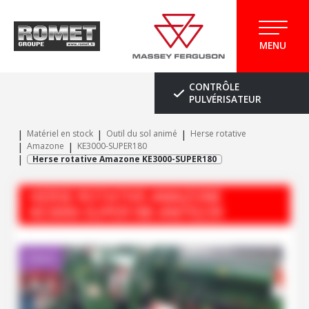
MENU
CONTRÔLE
PULVÉRISATEUR
Matériel en stock
Outil du sol animé
Herse rotative
Amazone
KE3000-SUPER180
Herse rotative Amazone KE3000-SUPER180
HERSE ROTATIVE
AMAZONE
KE3000-SUPER180
#M70239
Client