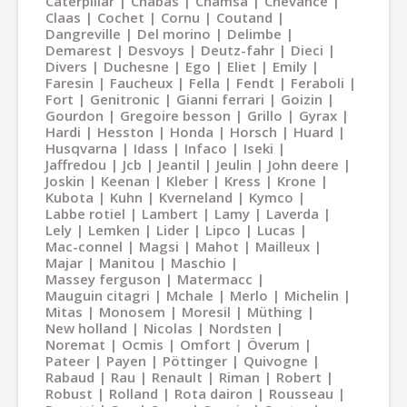
Caterpillar
Chabas
Chamsa
Chevance
Claas
Cochet
Cornu
Coutand
Dangreville
Del morino
Delimbe
Demarest
Desvoys
Deutz-fahr
Dieci
Divers
Duchesne
Ego
Eliet
Emily
Faresin
Faucheux
Fella
Fendt
Feraboli
Fort
Genitronic
Gianni ferrari
Goizin
Gourdon
Gregoire besson
Grillo
Gyrax
Hardi
Hesston
Honda
Horsch
Huard
Husqvarna
Idass
Infaco
Iseki
Jaffredou
Jcb
Jeantil
Jeulin
John deere
Joskin
Keenan
Kleber
Kress
Krone
Kubota
Kuhn
Kverneland
Kymco
Labbe rotiel
Lambert
Lamy
Laverda
Lely
Lemken
Lider
Lipco
Lucas
Mac-connel
Magsi
Mahot
Mailleux
Majar
Manitou
Maschio
Massey ferguson
Matermacc
Mauguin citagri
Mchale
Merlo
Michelin
Mitas
Monosem
Moresil
Müthing
New holland
Nicolas
Nordsten
Noremat
Ocmis
Omfort
Överum
Pateer
Payen
Pöttinger
Quivogne
Rabaud
Rau
Renault
Riman
Robert
Robust
Rolland
Rota dairon
Rousseau