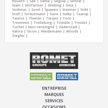
Rovatti
Sae
Same
Seguip
Sentar
Siam
Silofarmer
Siloking
Sma
Sodimac
Sorel
Spawex
Steimer
Stihl
Stoll
Strautmann
Suire
Sulky
Taarup
Taurus
Thievin
Tietjen
Toro
Treemme
Trelleborg
Trimble
Trioliet
Tuchel
Non-renseigné
Väderstad
Valtra
Vicon
Weidemann
Woods
Ziegler
ENTREPRISE
MARQUES
SERVICES
OCCASIONS