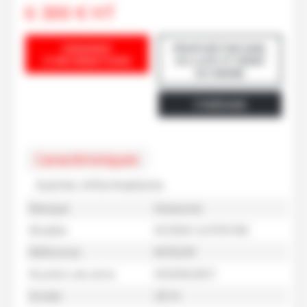
6 300
€
HT
DEMANDE
PROPOSÉ PAR EARL
D'INFORMATIONS
DU LUCE ST DENIS
DU MAINE
ITINÉRAIRE
Caractéristiques
Autres informations
Marque
Amazone
Modèle
KE3000-SUPER180
Référence
M70239
Numéro de série
KE00062831
Année
2014