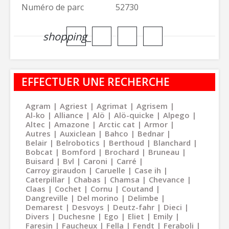
Numéro de parc
52730
shopping_cart
EFFECTUER UNE RECHERCHE
Agram
Agriest
Agrimat
Agrisem
Al-ko
Alliance
Alö
Alö-quicke
Alpego
Altec
Amazone
Arctic cat
Armor
Autres
Auxiclean
Bahco
Bednar
Belair
Belrobotics
Berthoud
Blanchard
Bobcat
Bomford
Brochard
Bruneau
Buisard
Bvl
Caroni
Carré
Carroy giraudon
Caruelle
Case ih
Caterpillar
Chabas
Chamsa
Chevance
Claas
Cochet
Cornu
Coutand
Dangreville
Del morino
Delimbe
Demarest
Desvoys
Deutz-fahr
Dieci
Divers
Duchesne
Ego
Eliet
Emily
Faresin
Faucheux
Fella
Fendt
Feraboli