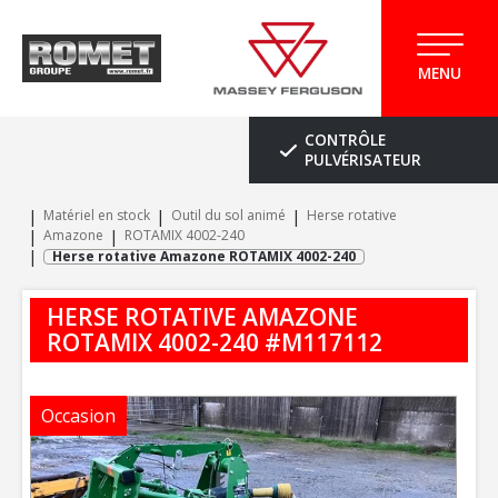
MENU
CONTRÔLE
PULVÉRISATEUR
Matériel en stock
Outil du sol animé
Herse rotative
Amazone
ROTAMIX 4002-240
Herse rotative Amazone ROTAMIX 4002-240
HERSE ROTATIVE
AMAZONE
ROTAMIX 4002-240
#M117112
Occasion