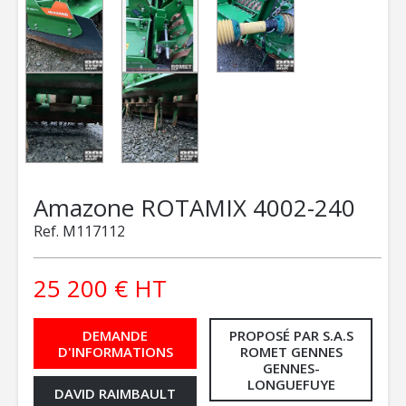
Amazone
ROTAMIX 4002-240
Ref.
M117112
25 200
€
HT
DEMANDE
PROPOSÉ PAR S.A.S
D'INFORMATIONS
ROMET GENNES
GENNES-
LONGUEFUYE
DAVID RAIMBAULT