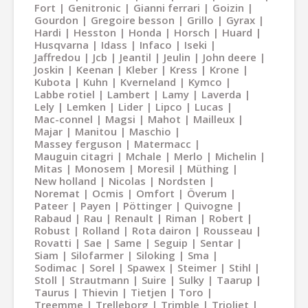
Fort
Genitronic
Gianni ferrari
Goizin
Gourdon
Gregoire besson
Grillo
Gyrax
Hardi
Hesston
Honda
Horsch
Huard
Husqvarna
Idass
Infaco
Iseki
Jaffredou
Jcb
Jeantil
Jeulin
John deere
Joskin
Keenan
Kleber
Kress
Krone
Kubota
Kuhn
Kverneland
Kymco
Labbe rotiel
Lambert
Lamy
Laverda
Lely
Lemken
Lider
Lipco
Lucas
Mac-connel
Magsi
Mahot
Mailleux
Majar
Manitou
Maschio
Massey ferguson
Matermacc
Mauguin citagri
Mchale
Merlo
Michelin
Mitas
Monosem
Moresil
Müthing
New holland
Nicolas
Nordsten
Noremat
Ocmis
Omfort
Överum
Pateer
Payen
Pöttinger
Quivogne
Rabaud
Rau
Renault
Riman
Robert
Robust
Rolland
Rota dairon
Rousseau
Rovatti
Sae
Same
Seguip
Sentar
Siam
Silofarmer
Siloking
Sma
Sodimac
Sorel
Spawex
Steimer
Stihl
Stoll
Strautmann
Suire
Sulky
Taarup
Taurus
Thievin
Tietjen
Toro
Treemme
Trelleborg
Trimble
Trioliet