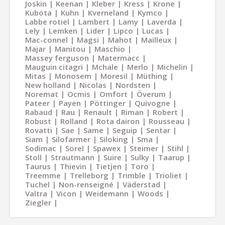
Joskin
Keenan
Kleber
Kress
Krone
Kubota
Kuhn
Kverneland
Kymco
Labbe rotiel
Lambert
Lamy
Laverda
Lely
Lemken
Lider
Lipco
Lucas
Mac-connel
Magsi
Mahot
Mailleux
Majar
Manitou
Maschio
Massey ferguson
Matermacc
Mauguin citagri
Mchale
Merlo
Michelin
Mitas
Monosem
Moresil
Müthing
New holland
Nicolas
Nordsten
Noremat
Ocmis
Omfort
Överum
Pateer
Payen
Pöttinger
Quivogne
Rabaud
Rau
Renault
Riman
Robert
Robust
Rolland
Rota dairon
Rousseau
Rovatti
Sae
Same
Seguip
Sentar
Siam
Silofarmer
Siloking
Sma
Sodimac
Sorel
Spawex
Steimer
Stihl
Stoll
Strautmann
Suire
Sulky
Taarup
Taurus
Thievin
Tietjen
Toro
Treemme
Trelleborg
Trimble
Trioliet
Tuchel
Non-renseigné
Väderstad
Valtra
Vicon
Weidemann
Woods
Ziegler