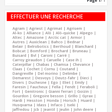
Page
1
/ 1
EFFECTUER UNE RECHERCHE
Agram
Agriest
Agrimat
Agrisem
Al-ko
Alliance
Alö
Alö-quicke
Alpego
Altec
Amazone
Arctic cat
Armor
Autres
Auxiclean
Bahco
Bednar
Belair
Belrobotics
Berthoud
Blanchard
Bobcat
Bomford
Brochard
Bruneau
Buisard
Bvl
Caroni
Carré
Carroy giraudon
Caruelle
Case ih
Caterpillar
Chabas
Chamsa
Chevance
Claas
Cochet
Cornu
Coutand
Dangreville
Del morino
Delimbe
Demarest
Desvoys
Deutz-fahr
Dieci
Divers
Duchesne
Ego
Eliet
Emily
Faresin
Faucheux
Fella
Fendt
Feraboli
Fort
Genitronic
Gianni ferrari
Goizin
Gourdon
Gregoire besson
Grillo
Gyrax
Hardi
Hesston
Honda
Horsch
Huard
Husqvarna
Idass
Infaco
Iseki
Jaffredou
Jcb
Jeantil
Jeulin
John deere