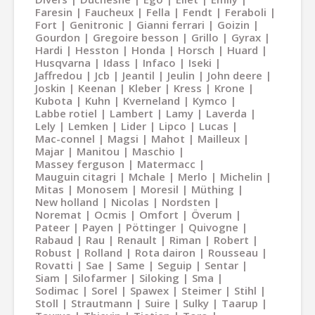
Faresin
Faucheux
Fella
Fendt
Feraboli
Fort
Genitronic
Gianni ferrari
Goizin
Gourdon
Gregoire besson
Grillo
Gyrax
Hardi
Hesston
Honda
Horsch
Huard
Husqvarna
Idass
Infaco
Iseki
Jaffredou
Jcb
Jeantil
Jeulin
John deere
Joskin
Keenan
Kleber
Kress
Krone
Kubota
Kuhn
Kverneland
Kymco
Labbe rotiel
Lambert
Lamy
Laverda
Lely
Lemken
Lider
Lipco
Lucas
Mac-connel
Magsi
Mahot
Mailleux
Majar
Manitou
Maschio
Massey ferguson
Matermacc
Mauguin citagri
Mchale
Merlo
Michelin
Mitas
Monosem
Moresil
Müthing
New holland
Nicolas
Nordsten
Noremat
Ocmis
Omfort
Överum
Pateer
Payen
Pöttinger
Quivogne
Rabaud
Rau
Renault
Riman
Robert
Robust
Rolland
Rota dairon
Rousseau
Rovatti
Sae
Same
Seguip
Sentar
Siam
Silofarmer
Siloking
Sma
Sodimac
Sorel
Spawex
Steimer
Stihl
Stoll
Strautmann
Suire
Sulky
Taarup