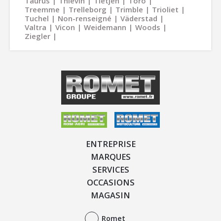
Taurus
Thievin
Tietjen
Toro
Treemme
Trelleborg
Trimble
Trioliet
Tuchel
Non-renseigné
Väderstad
Valtra
Vicon
Weidemann
Woods
Ziegler
ENTREPRISE
MARQUES
SERVICES
OCCASIONS
MAGASIN
Romet