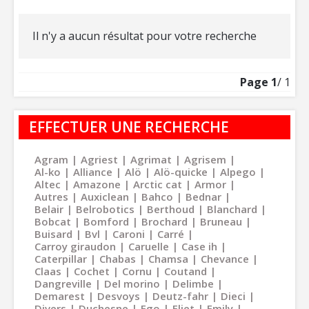
Il n'y a aucun résultat pour votre recherche
Page
1
/ 1
EFFECTUER UNE RECHERCHE
Agram
Agriest
Agrimat
Agrisem
Al-ko
Alliance
Alö
Alö-quicke
Alpego
Altec
Amazone
Arctic cat
Armor
Autres
Auxiclean
Bahco
Bednar
Belair
Belrobotics
Berthoud
Blanchard
Bobcat
Bomford
Brochard
Bruneau
Buisard
Bvl
Caroni
Carré
Carroy giraudon
Caruelle
Case ih
Caterpillar
Chabas
Chamsa
Chevance
Claas
Cochet
Cornu
Coutand
Dangreville
Del morino
Delimbe
Demarest
Desvoys
Deutz-fahr
Dieci
Divers
Duchesne
Ego
Eliet
Emily