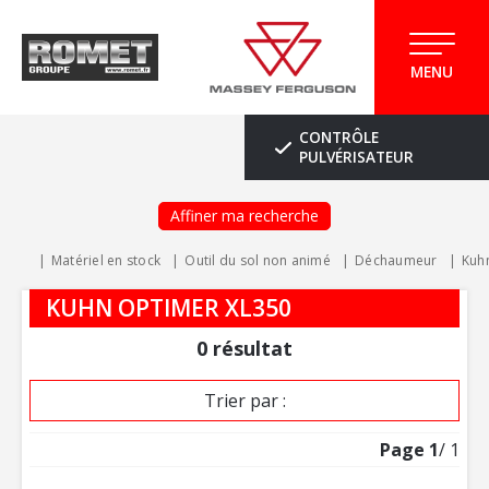
MENU
CONTRÔLE
PULVÉRISATEUR
Affiner ma recherche
Matériel en stock
Outil du sol non animé
Déchaumeur
Kuh
KUHN OPTIMER XL350
0
résultat
Trier par :
Page
1
/ 1