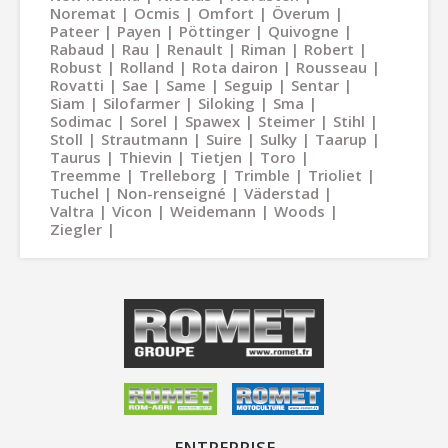
Noremat
Ocmis
Omfort
Överum
Pateer
Payen
Pöttinger
Quivogne
Rabaud
Rau
Renault
Riman
Robert
Robust
Rolland
Rota dairon
Rousseau
Rovatti
Sae
Same
Seguip
Sentar
Siam
Silofarmer
Siloking
Sma
Sodimac
Sorel
Spawex
Steimer
Stihl
Stoll
Strautmann
Suire
Sulky
Taarup
Taurus
Thievin
Tietjen
Toro
Treemme
Trelleborg
Trimble
Trioliet
Tuchel
Non-renseigné
Väderstad
Valtra
Vicon
Weidemann
Woods
Ziegler
ENTREPRISE