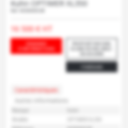
Kuhn
OPTIMER XL350
Ref.
M30000538
16 500
€
HT
DEMANDE
PROPOSÉ PAR EARL
D'INFORMATIONS
ECURIE ROYER GREZ-
EN-BOUÈRE
ITINÉRAIRE
Caractéristiques
Autres informations
Marque
Kuhn
Modèle
OPTIMER XL350