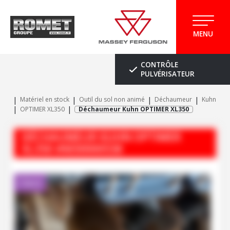
MENU
CONTRÔLE
PULVÉRISATEUR
Matériel en stock
Outil du sol non animé
Déchaumeur
Kuhn
OPTIMER XL350
Déchaumeur Kuhn OPTIMER XL350
DÉCHAUMEUR
KUHN
OPTIMER
XL350
#M30000538
Client