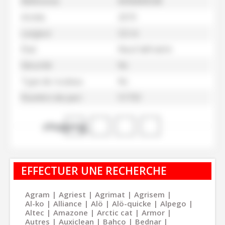
Référence
M30000538
Année
2019
Largeur
3,5 m
État
Neuf défraîchi
Sécurité
Nc
Type de rouleau
Nc
Numéro de parc
51733
shopping_cart
EFFECTUER UNE RECHERCHE
Agram
Agriest
Agrimat
Agrisem
Al-ko
Alliance
Alö
Alö-quicke
Alpego
Altec
Amazone
Arctic cat
Armor
Autres
Auxiclean
Bahco
Bednar