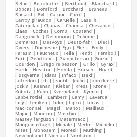
Belair
Belrobotics
Berthoud
Blanchard
Bobcat
Bomford
Brochard
Bruneau
Buisard
Bvl
Caroni
Carré
Carroy giraudon
Caruelle
Case ih
Caterpillar
Chabas
Chamsa
Chevance
Claas
Cochet
Cornu
Coutand
Dangreville
Del morino
Delimbe
Demarest
Desvoys
Deutz-fahr
Dieci
Divers
Duchesne
Ego
Eliet
Emily
Faresin
Faucheux
Fella
Fendt
Feraboli
Fort
Genitronic
Gianni ferrari
Goizin
Gourdon
Gregoire besson
Grillo
Gyrax
Hardi
Hesston
Honda
Horsch
Huard
Husqvarna
Idass
Infaco
Iseki
Jaffredou
Jcb
Jeantil
Jeulin
John deere
Joskin
Keenan
Kleber
Kress
Krone
Kubota
Kuhn
Kverneland
Kymco
Labbe rotiel
Lambert
Lamy
Laverda
Lely
Lemken
Lider
Lipco
Lucas
Mac-connel
Magsi
Mahot
Mailleux
Majar
Manitou
Maschio
Massey ferguson
Matermacc
Mauguin citagri
Mchale
Merlo
Michelin
Mitas
Monosem
Moresil
Müthing
New holland
Nicolas
Nordsten