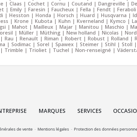
ce
Claas
Cochet
Cornu
Coutand
Dangreville
De
et
Emily
Faresin
Faucheux
Fella
Fendt
Feraboli
di
Hesston
Honda
Horsch
Huard
Husqvarna
I
ress
Krone
Kubota
Kuhn
Kverneland
Kymco
La
gsi
Mahot
Mailleux
Majar
Manitou
Maschio
Ma
oresil
Müller
Müthing
New holland
Nicolas
Nord
Rau
Renault
Riman
Robert
Robust
Rolland
ma
Sodimac
Sorel
Spawex
Steimer
Stihl
Stoll
Trimble
Trioliet
Tuchel
Non-renseigné
Väderst
NTREPRISE
MARQUES
SERVICES
OCCASI
énérales de vente
-
Mentions légales
-
Protection des données personne