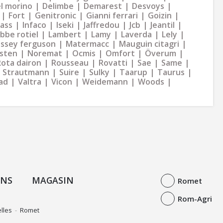
l morino
Delimbe
Demarest
Desvoys
Fort
Genitronic
Gianni ferrari
Goizin
dass
Infaco
Iseki
Jaffredou
Jcb
Jeantil
bbe rotiel
Lambert
Lamy
Laverda
Lely
ssey ferguson
Matermacc
Mauguin citagri
sten
Noremat
Ocmis
Omfort
Överum
Rota dairon
Rousseau
Rovatti
Sae
Same
Strautmann
Suire
Sulky
Taarup
Taurus
ad
Valtra
Vicon
Weidemann
Woods
ONS
MAGASIN
Romet
Rom-Agri
lles
-
Romet