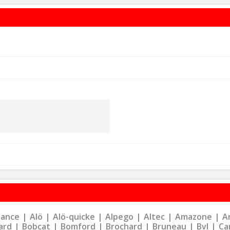
liance
Alö
Alö-quicke
Alpego
Altec
Amazone
Ar
ard
Bobcat
Bomford
Brochard
Bruneau
Bvl
Ca