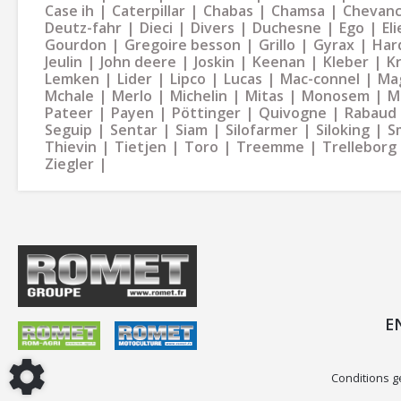
Case ih
Caterpillar
Chabas
Chamsa
Chevan
Deutz-fahr
Dieci
Divers
Duchesne
Ego
Eli
Gourdon
Gregoire besson
Grillo
Gyrax
Har
Jeulin
John deere
Joskin
Keenan
Kleber
K
Lemken
Lider
Lipco
Lucas
Mac-connel
Ma
Mchale
Merlo
Michelin
Mitas
Monosem
M
Pateer
Payen
Pöttinger
Quivogne
Rabaud
Seguip
Sentar
Siam
Silofarmer
Siloking
S
Thievin
Tietjen
Toro
Treemme
Trelleborg
Ziegler
E
Conditions g