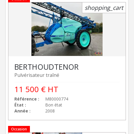
shopping_cart
BERTHOUD
TENOR
Pulvérisateur traîné
11 500
€
HT
Référence
M80000774
État
Bon état
Année
2008
Occasion