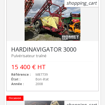
shopping_cart
HARDI
NAVIGATOR 3000
Pulvérisateur traîné
15 400
€
HT
Référence
M87739
État
Bon état
Année
2008
Occasion
shopping_cart