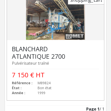
BLANCHARD
ATLANTIQUE 2700
Pulvérisateur traîné
7 150
€
HT
Référence
M89824
État
Bon état
Année
1999
Page
1
/ 1