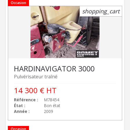
Occasion
shopping_cart
HARDI
NAVIGATOR 3000
Pulvérisateur traîné
14 300
€
HT
Référence
M78454
État
Bon état
Année
2009
Occasion