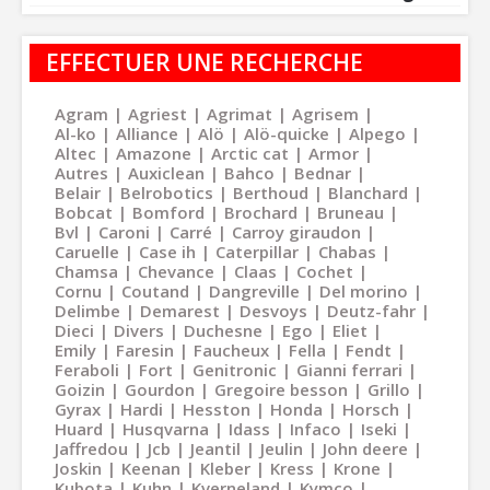
EFFECTUER UNE RECHERCHE
Agram
Agriest
Agrimat
Agrisem
Al-ko
Alliance
Alö
Alö-quicke
Alpego
Altec
Amazone
Arctic cat
Armor
Autres
Auxiclean
Bahco
Bednar
Belair
Belrobotics
Berthoud
Blanchard
Bobcat
Bomford
Brochard
Bruneau
Bvl
Caroni
Carré
Carroy giraudon
Caruelle
Case ih
Caterpillar
Chabas
Chamsa
Chevance
Claas
Cochet
Cornu
Coutand
Dangreville
Del morino
Delimbe
Demarest
Desvoys
Deutz-fahr
Dieci
Divers
Duchesne
Ego
Eliet
Emily
Faresin
Faucheux
Fella
Fendt
Feraboli
Fort
Genitronic
Gianni ferrari
Goizin
Gourdon
Gregoire besson
Grillo
Gyrax
Hardi
Hesston
Honda
Horsch
Huard
Husqvarna
Idass
Infaco
Iseki
Jaffredou
Jcb
Jeantil
Jeulin
John deere
Joskin
Keenan
Kleber
Kress
Krone
Kubota
Kuhn
Kverneland
Kymco