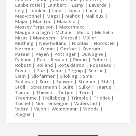
Labbe rotiel
Lambert
Lamy
Laverda
Lely
Lemken
Lider
Lipco
Lucas
Mac-connel
Magsi
Mahot
Mailleux
Majar
Manitou
Maschio
Massey ferguson
Matermacc
Mauguin citagri
Mchale
Merlo
Michelin
Mitas
Monosem
Moresil
Müller
Müthing
New holland
Nicolas
Nordsten
Noremat
Ocmis
Omfort
Överum
Pateer
Payen
Pöttinger
Quivogne
Rabaud
Rau
Renault
Riman
Robert
Robust
Rolland
Rota dairon
Rousseau
Rovatti
Sae
Same
Seguip
Sentar
Siam
Silofarmer
Siloking
Sma
Sodimac
Sorel
Spawex
Steimer
Stihl
Stoll
Strautmann
Suire
Sulky
Taarup
Taurus
Thievin
Tietjen
Toro
Treemme
Trelleborg
Trimble
Trioliet
Tuchel
Non-renseigné
Väderstad
Valtra
Vicon
Weidemann
Woods
Ziegler