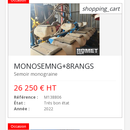
Occasion
shopping_cart
MONOSEM
NG+8RANGS
Semoir monograine
26 250
€
HT
Référence
M138806
État
Trés bon état
Année
2022
Occasion