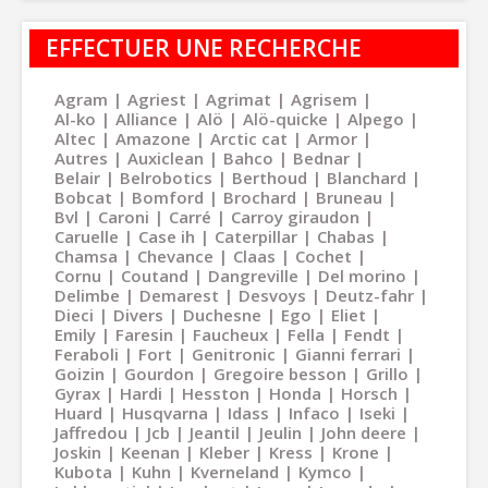
EFFECTUER UNE RECHERCHE
Agram
Agriest
Agrimat
Agrisem
Al-ko
Alliance
Alö
Alö-quicke
Alpego
Altec
Amazone
Arctic cat
Armor
Autres
Auxiclean
Bahco
Bednar
Belair
Belrobotics
Berthoud
Blanchard
Bobcat
Bomford
Brochard
Bruneau
Bvl
Caroni
Carré
Carroy giraudon
Caruelle
Case ih
Caterpillar
Chabas
Chamsa
Chevance
Claas
Cochet
Cornu
Coutand
Dangreville
Del morino
Delimbe
Demarest
Desvoys
Deutz-fahr
Dieci
Divers
Duchesne
Ego
Eliet
Emily
Faresin
Faucheux
Fella
Fendt
Feraboli
Fort
Genitronic
Gianni ferrari
Goizin
Gourdon
Gregoire besson
Grillo
Gyrax
Hardi
Hesston
Honda
Horsch
Huard
Husqvarna
Idass
Infaco
Iseki
Jaffredou
Jcb
Jeantil
Jeulin
John deere
Joskin
Keenan
Kleber
Kress
Krone
Kubota
Kuhn
Kverneland
Kymco