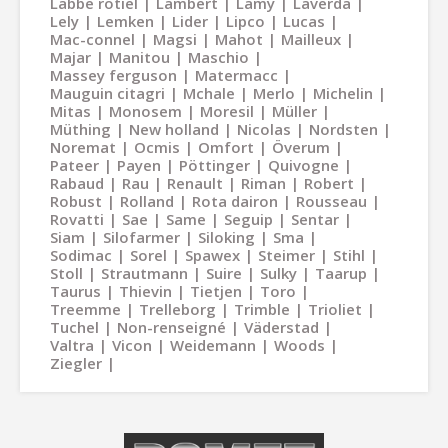
Labbe rotiel
Lambert
Lamy
Laverda
Lely
Lemken
Lider
Lipco
Lucas
Mac-connel
Magsi
Mahot
Mailleux
Majar
Manitou
Maschio
Massey ferguson
Matermacc
Mauguin citagri
Mchale
Merlo
Michelin
Mitas
Monosem
Moresil
Müller
Müthing
New holland
Nicolas
Nordsten
Noremat
Ocmis
Omfort
Överum
Pateer
Payen
Pöttinger
Quivogne
Rabaud
Rau
Renault
Riman
Robert
Robust
Rolland
Rota dairon
Rousseau
Rovatti
Sae
Same
Seguip
Sentar
Siam
Silofarmer
Siloking
Sma
Sodimac
Sorel
Spawex
Steimer
Stihl
Stoll
Strautmann
Suire
Sulky
Taarup
Taurus
Thievin
Tietjen
Toro
Treemme
Trelleborg
Trimble
Trioliet
Tuchel
Non-renseigné
Väderstad
Valtra
Vicon
Weidemann
Woods
Ziegler