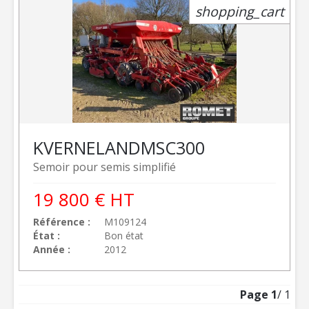
shopping_cart
KVERNELAND
MSC300
Semoir pour semis simplifié
19 800
€
HT
Référence
M109124
État
Bon état
Année
2012
Page
1
/ 1