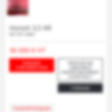
Horsch
3,5 KR
Ref.
M113464
36 000
€
HT
DEMANDE
PROPOSÉ PAR
D'INFORMATIONS
LAMOUREUX
PHILIPPE BEAUMONT
LOUESTAULT
ITINÉRAIRE
Caractéristiques