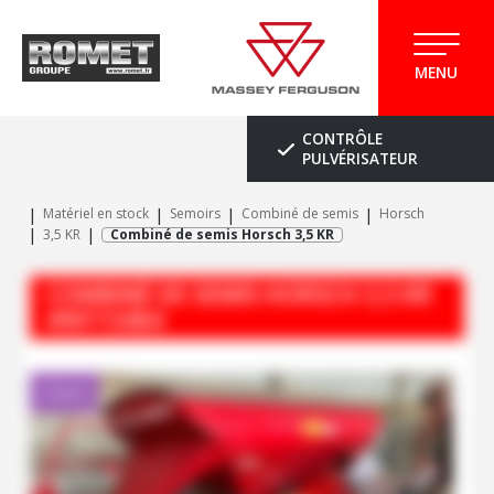
MENU
CONTRÔLE
PULVÉRISATEUR
Matériel en stock
Semoirs
Combiné de semis
Horsch
3,5 KR
Combiné de semis Horsch 3,5 KR
COMBINÉ DE SEMIS
HORSCH
3,5 KR
#M113464
Client