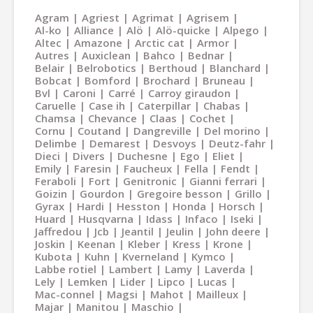
Agram
Agriest
Agrimat
Agrisem
Al-ko
Alliance
Alö
Alö-quicke
Alpego
Altec
Amazone
Arctic cat
Armor
Autres
Auxiclean
Bahco
Bednar
Belair
Belrobotics
Berthoud
Blanchard
Bobcat
Bomford
Brochard
Bruneau
Bvl
Caroni
Carré
Carroy giraudon
Caruelle
Case ih
Caterpillar
Chabas
Chamsa
Chevance
Claas
Cochet
Cornu
Coutand
Dangreville
Del morino
Delimbe
Demarest
Desvoys
Deutz-fahr
Dieci
Divers
Duchesne
Ego
Eliet
Emily
Faresin
Faucheux
Fella
Fendt
Feraboli
Fort
Genitronic
Gianni ferrari
Goizin
Gourdon
Gregoire besson
Grillo
Gyrax
Hardi
Hesston
Honda
Horsch
Huard
Husqvarna
Idass
Infaco
Iseki
Jaffredou
Jcb
Jeantil
Jeulin
John deere
Joskin
Keenan
Kleber
Kress
Krone
Kubota
Kuhn
Kverneland
Kymco
Labbe rotiel
Lambert
Lamy
Laverda
Lely
Lemken
Lider
Lipco
Lucas
Mac-connel
Magsi
Mahot
Mailleux
Majar
Manitou
Maschio