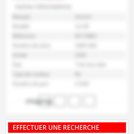
Autres informations
Marque
Horsch
Modèle
3,5 KR
Référence
M113464
Numéro de série
23691284
Année
2020
État
Trés bon état
Type de rouleau
Nc
Numéro de parc
51928
shopping_cart
EFFECTUER UNE RECHERCHE