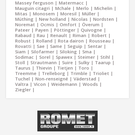
Massey ferguson
Matermacc
Mauguin citagri
Mchale
Merlo
Michelin
Mitas
Monosem
Moresil
Müller
Müthing
New holland
Nicolas
Nordsten
Noremat
Ocmis
Omfort
Överum
Pateer
Payen
Pöttinger
Quivogne
Rabaud
Rau
Renault
Riman
Robert
Robust
Rolland
Rota dairon
Rousseau
Rovatti
Sae
Same
Seguip
Sentar
Siam
Silofarmer
Siloking
Sma
Sodimac
Sorel
Spawex
Steimer
Stihl
Stoll
Strautmann
Suire
Sulky
Taarup
Taurus
Thievin
Tietjen
Toro
Treemme
Trelleborg
Trimble
Trioliet
Tuchel
Non-renseigné
Väderstad
Valtra
Vicon
Weidemann
Woods
Ziegler