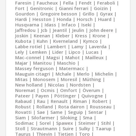
Faresin
Faucheux
Fella
Fendt
Feraboli
Fort
Genitronic
Gianni ferrari
Goizin
Gourdon
Gregoire besson
Grillo
Gyrax
Hardi
Hesston
Honda
Horsch
Huard
Husqvarna
Idass
Infaco
Iseki
Jaffredou
Jcb
Jeantil
Jeulin
John deere
Joskin
Keenan
Kleber
Kress
Krone
Kubota
Kuhn
Kverneland
Kymco
Labbe rotiel
Lambert
Lamy
Laverda
Lely
Lemken
Lider
Lipco
Lucas
Mac-connel
Magsi
Mahot
Mailleux
Majar
Manitou
Maschio
Massey ferguson
Matermacc
Mauguin citagri
Mchale
Merlo
Michelin
Mitas
Monosem
Moresil
Müthing
New holland
Nicolas
Nordsten
Noremat
Ocmis
Omfort
Överum
Pateer
Payen
Pöttinger
Quivogne
Rabaud
Rau
Renault
Riman
Robert
Robust
Rolland
Rota dairon
Rousseau
Rovatti
Sae
Same
Seguip
Sentar
Siam
Silofarmer
Siloking
Sma
Sodimac
Sorel
Spawex
Steimer
Stihl
Stoll
Strautmann
Suire
Sulky
Taarup
Taurus
Thievin
Tietjen
Toro