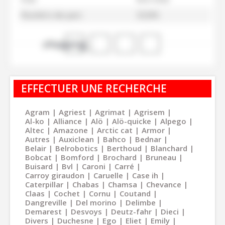
Numéro de parc
32265
shopping_cart
EFFECTUER UNE RECHERCHE
Agram
Agriest
Agrimat
Agrisem
Al-ko
Alliance
Alö
Alö-quicke
Alpego
Altec
Amazone
Arctic cat
Armor
Autres
Auxiclean
Bahco
Bednar
Belair
Belrobotics
Berthoud
Blanchard
Bobcat
Bomford
Brochard
Bruneau
Buisard
Bvl
Caroni
Carré
Carroy giraudon
Caruelle
Case ih
Caterpillar
Chabas
Chamsa
Chevance
Claas
Cochet
Cornu
Coutand
Dangreville
Del morino
Delimbe
Demarest
Desvoys
Deutz-fahr
Dieci
Divers
Duchesne
Ego
Eliet
Emily