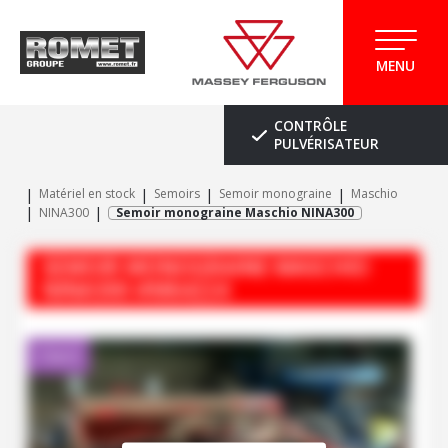
MENU
CONTRÔLE
PULVÉRISATEUR
Matériel en stock
Semoirs
Semoir monograine
Maschio
NINA300
Semoir monograine Maschio NINA300
SEMOIR MONOGRAINE
MASCHIO
NINA300
#M64224
Client