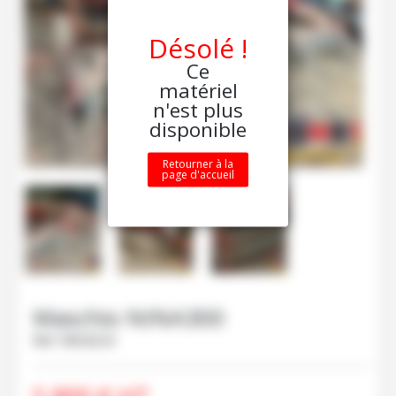
Désolé !
Ce
matériel
n'est plus
disponible
Retourner à la
page d'accueil
Maschio
NINA300
Ref.
M64224