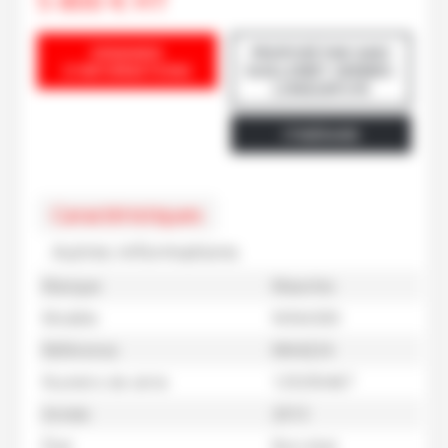
5 800
€
HT
DEMANDE
PROPOSÉ PAR GAEC
D'INFORMATIONS
GUILLOMET GENNES-
LONGUEFUYE
ITINÉRAIRE
Caractéristiques
Autres informations
Marque
Maschio
Modèle
NINA300
Référence
M64224
Numéro de série
129290467
Année
2013
État
Bon état