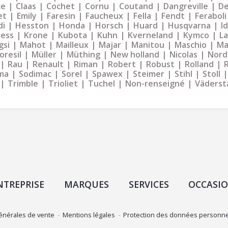
ce
Claas
Cochet
Cornu
Coutand
Dangreville
De
et
Emily
Faresin
Faucheux
Fella
Fendt
Feraboli
di
Hesston
Honda
Horsch
Huard
Husqvarna
I
ress
Krone
Kubota
Kuhn
Kverneland
Kymco
La
gsi
Mahot
Mailleux
Majar
Manitou
Maschio
Ma
oresil
Müller
Müthing
New holland
Nicolas
Nord
Rau
Renault
Riman
Robert
Robust
Rolland
ma
Sodimac
Sorel
Spawex
Steimer
Stihl
Stoll
Trimble
Trioliet
Tuchel
Non-renseigné
Väderst
NTREPRISE
MARQUES
SERVICES
OCCASI
énérales de vente
-
Mentions légales
-
Protection des données personne