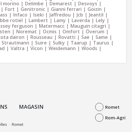
l morino
Delimbe
Demarest
Desvoys
Fort
Genitronic
Gianni ferrari
Goizin
dass
Infaco
Iseki
Jaffredou
Jcb
Jeantil
bbe rotiel
Lambert
Lamy
Laverda
Lely
ssey ferguson
Matermacc
Mauguin citagri
sten
Noremat
Ocmis
Omfort
Överum
Rota dairon
Rousseau
Rovatti
Sae
Same
Strautmann
Suire
Sulky
Taarup
Taurus
ad
Valtra
Vicon
Weidemann
Woods
ONS
MAGASIN
Romet
Rom-Agri
lles
-
Romet