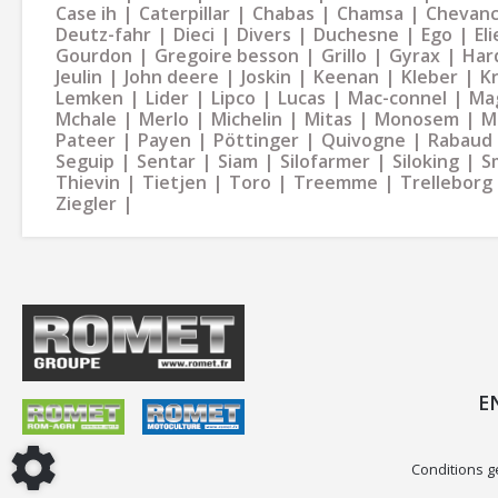
Case ih
Caterpillar
Chabas
Chamsa
Chevan
Deutz-fahr
Dieci
Divers
Duchesne
Ego
Eli
Gourdon
Gregoire besson
Grillo
Gyrax
Har
Jeulin
John deere
Joskin
Keenan
Kleber
K
Lemken
Lider
Lipco
Lucas
Mac-connel
Ma
Mchale
Merlo
Michelin
Mitas
Monosem
M
Pateer
Payen
Pöttinger
Quivogne
Rabaud
Seguip
Sentar
Siam
Silofarmer
Siloking
S
Thievin
Tietjen
Toro
Treemme
Trelleborg
Ziegler
E
Conditions g