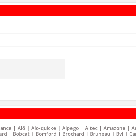
liance
Alö
Alö-quicke
Alpego
Altec
Amazone
Ar
ard
Bobcat
Bomford
Brochard
Bruneau
Bvl
Ca