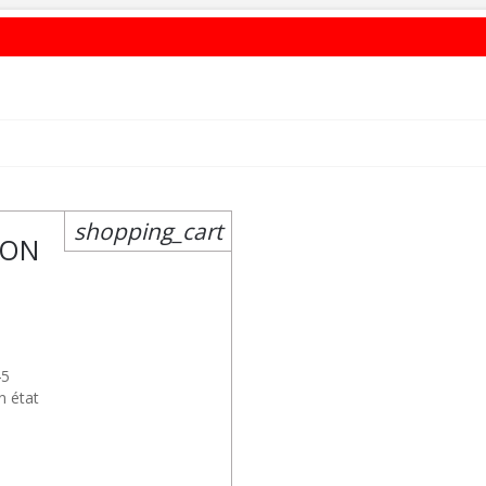
shopping_cart
SON
45
n état