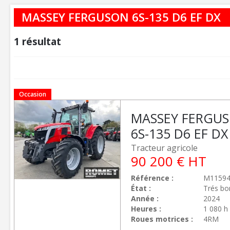
MASSEY FERGUSON 6S-135 D6 EF DX
1
résultat
Occasion
MASSEY FERGU
6S-135 D6 EF DX
Tracteur agricole
90 200
€
HT
Référence
M1159
État
Trés bo
Année
2024
Heures
1 080 h
Roues motrices
4RM