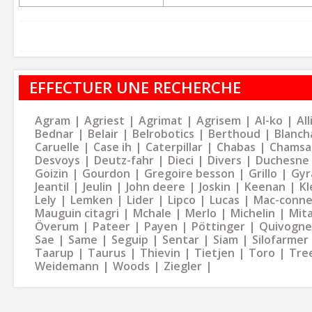
EFFECTUER UNE RECHERCHE
Agram
Agriest
Agrimat
Agrisem
Al-ko
Al
Bednar
Belair
Belrobotics
Berthoud
Blanch
Caruelle
Case ih
Caterpillar
Chabas
Chamsa
Desvoys
Deutz-fahr
Dieci
Divers
Duchesne
Goizin
Gourdon
Gregoire besson
Grillo
Gyr
Jeantil
Jeulin
John deere
Joskin
Keenan
Kl
Lely
Lemken
Lider
Lipco
Lucas
Mac-conne
Mauguin citagri
Mchale
Merlo
Michelin
Mit
Överum
Pateer
Payen
Pöttinger
Quivogne
Sae
Same
Seguip
Sentar
Siam
Silofarmer
Taarup
Taurus
Thievin
Tietjen
Toro
Tre
Weidemann
Woods
Ziegler