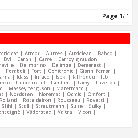
Page
1
/ 1
ctic cat
Armor
Autres
Auxiclean
Bahco
Bvl
Caroni
Carré
Carroy giraudon
eville
Del morino
Delimbe
Demarest
Feraboli
Fort
Genitronic
Gianni ferrari
arna
Idass
Infaco
Iseki
Jaffredou
Jcb
ymco
Labbe rotiel
Lambert
Lamy
Laverda
o
Massey ferguson
Matermacc
as
Nordsten
Noremat
Ocmis
Omfort
Rolland
Rota dairon
Rousseau
Rovatti
Stihl
Stoll
Strautmann
Suire
Sulky
enseigné
Väderstad
Valtra
Vicon