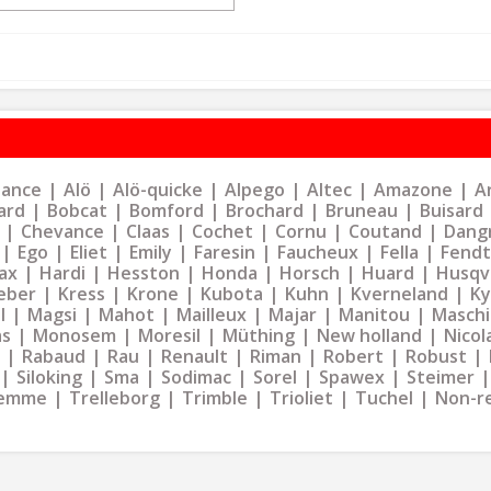
liance
Alö
Alö-quicke
Alpego
Altec
Amazone
Ar
ard
Bobcat
Bomford
Brochard
Bruneau
Buisard
Chevance
Claas
Cochet
Cornu
Coutand
Dangr
Ego
Eliet
Emily
Faresin
Faucheux
Fella
Fendt
ax
Hardi
Hesston
Honda
Horsch
Huard
Husqv
eber
Kress
Krone
Kubota
Kuhn
Kverneland
K
l
Magsi
Mahot
Mailleux
Majar
Manitou
Maschi
as
Monosem
Moresil
Müthing
New holland
Nicol
Rabaud
Rau
Renault
Riman
Robert
Robust
Siloking
Sma
Sodimac
Sorel
Spawex
Steimer
emme
Trelleborg
Trimble
Trioliet
Tuchel
Non-r