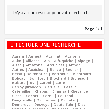
Il n'y a aucun résultat pour votre recherche
Page
1
/ 1
EFFECTUER UNE RECHERCHE
Agram
Agriest
Agrimat
Agrisem
Al-ko
Alliance
Alö
Alö-quicke
Alpego
Altec
Amazone
Arctic cat
Armor
Autres
Auxiclean
Bahco
Bednar
Belair
Belrobotics
Berthoud
Blanchard
Bobcat
Bomford
Brochard
Bruneau
Buisard
Bvl
Caroni
Carré
Carroy giraudon
Caruelle
Case ih
Caterpillar
Chabas
Chamsa
Chevance
Claas
Cochet
Cornu
Coutand
Dangreville
Del morino
Delimbe
Demarest
Desvoys
Deutz-fahr
Dieci
Divers
Duchesne
Ego
Eliet
Emily