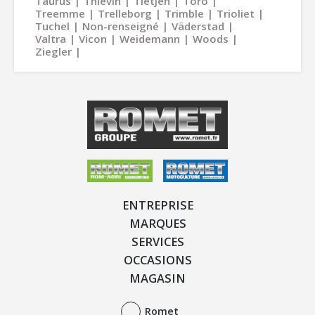
Taurus
Thievin
Tietjen
Toro
Treemme
Trelleborg
Trimble
Trioliet
Tuchel
Non-renseigné
Väderstad
Valtra
Vicon
Weidemann
Woods
Ziegler
ENTREPRISE
MARQUES
SERVICES
OCCASIONS
MAGASIN
Romet