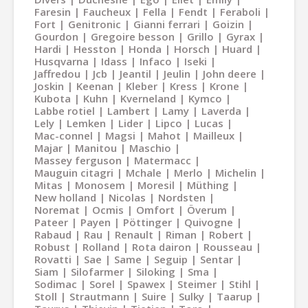
Faresin
Faucheux
Fella
Fendt
Feraboli
Fort
Genitronic
Gianni ferrari
Goizin
Gourdon
Gregoire besson
Grillo
Gyrax
Hardi
Hesston
Honda
Horsch
Huard
Husqvarna
Idass
Infaco
Iseki
Jaffredou
Jcb
Jeantil
Jeulin
John deere
Joskin
Keenan
Kleber
Kress
Krone
Kubota
Kuhn
Kverneland
Kymco
Labbe rotiel
Lambert
Lamy
Laverda
Lely
Lemken
Lider
Lipco
Lucas
Mac-connel
Magsi
Mahot
Mailleux
Majar
Manitou
Maschio
Massey ferguson
Matermacc
Mauguin citagri
Mchale
Merlo
Michelin
Mitas
Monosem
Moresil
Müthing
New holland
Nicolas
Nordsten
Noremat
Ocmis
Omfort
Överum
Pateer
Payen
Pöttinger
Quivogne
Rabaud
Rau
Renault
Riman
Robert
Robust
Rolland
Rota dairon
Rousseau
Rovatti
Sae
Same
Seguip
Sentar
Siam
Silofarmer
Siloking
Sma
Sodimac
Sorel
Spawex
Steimer
Stihl
Stoll
Strautmann
Suire
Sulky
Taarup