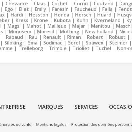
Chevance
Claas
Cochet
Cornu
Coutand
Dangr
Ego
Eliet
Emily
Faresin
Faucheux
Fella
Fendt
ax
Hardi
Hesston
Honda
Horsch
Huard
Husqv
eber
Kress
Krone
Kubota
Kuhn
Kverneland
K
l
Magsi
Mahot
Mailleux
Majar
Manitou
Maschi
as
Monosem
Moresil
Müthing
New holland
Nicol
Rabaud
Rau
Renault
Riman
Robert
Robust
Siloking
Sma
Sodimac
Sorel
Spawex
Steimer
emme
Trelleborg
Trimble
Trioliet
Tuchel
Non-r
NTREPRISE
MARQUES
SERVICES
OCCASI
énérales de vente
-
Mentions légales
-
Protection des données personne