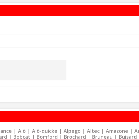
liance
Alö
Alö-quicke
Alpego
Altec
Amazone
Ar
ard
Bobcat
Bomford
Brochard
Bruneau
Buisard