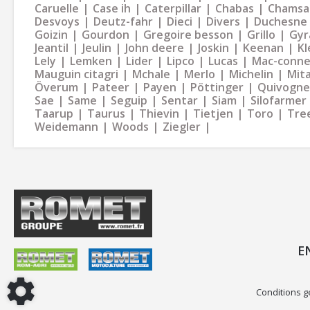
Caruelle
Case ih
Caterpillar
Chabas
Chamsa
Desvoys
Deutz-fahr
Dieci
Divers
Duchesne
Goizin
Gourdon
Gregoire besson
Grillo
Gyr
Jeantil
Jeulin
John deere
Joskin
Keenan
Kl
Lely
Lemken
Lider
Lipco
Lucas
Mac-conne
Mauguin citagri
Mchale
Merlo
Michelin
Mit
Överum
Pateer
Payen
Pöttinger
Quivogne
Sae
Same
Seguip
Sentar
Siam
Silofarmer
Taarup
Taurus
Thievin
Tietjen
Toro
Tre
Weidemann
Woods
Ziegler
E
Conditions g