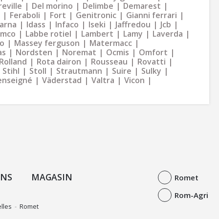
eville
Del morino
Delimbe
Demarest
Feraboli
Fort
Genitronic
Gianni ferrari
arna
Idass
Infaco
Iseki
Jaffredou
Jcb
ymco
Labbe rotiel
Lambert
Lamy
Laverda
o
Massey ferguson
Matermacc
as
Nordsten
Noremat
Ocmis
Omfort
Rolland
Rota dairon
Rousseau
Rovatti
Stihl
Stoll
Strautmann
Suire
Sulky
enseigné
Väderstad
Valtra
Vicon
ONS
MAGASIN
Romet
Rom-Agri
lles
-
Romet