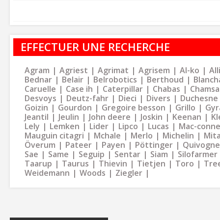
EFFECTUER UNE RECHERCHE
Agram
Agriest
Agrimat
Agrisem
Al-ko
Al
Bednar
Belair
Belrobotics
Berthoud
Blanch
Caruelle
Case ih
Caterpillar
Chabas
Chamsa
Desvoys
Deutz-fahr
Dieci
Divers
Duchesne
Goizin
Gourdon
Gregoire besson
Grillo
Gyr
Jeantil
Jeulin
John deere
Joskin
Keenan
Kl
Lely
Lemken
Lider
Lipco
Lucas
Mac-conne
Mauguin citagri
Mchale
Merlo
Michelin
Mit
Överum
Pateer
Payen
Pöttinger
Quivogne
Sae
Same
Seguip
Sentar
Siam
Silofarmer
Taarup
Taurus
Thievin
Tietjen
Toro
Tre
Weidemann
Woods
Ziegler