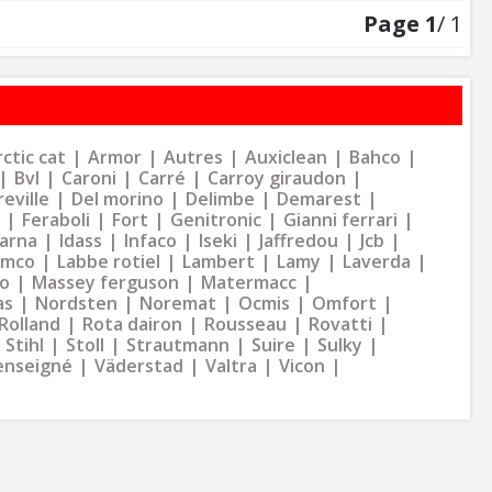
Page
1
/ 1
ctic cat
Armor
Autres
Auxiclean
Bahco
Bvl
Caroni
Carré
Carroy giraudon
eville
Del morino
Delimbe
Demarest
Feraboli
Fort
Genitronic
Gianni ferrari
arna
Idass
Infaco
Iseki
Jaffredou
Jcb
ymco
Labbe rotiel
Lambert
Lamy
Laverda
o
Massey ferguson
Matermacc
as
Nordsten
Noremat
Ocmis
Omfort
Rolland
Rota dairon
Rousseau
Rovatti
Stihl
Stoll
Strautmann
Suire
Sulky
enseigné
Väderstad
Valtra
Vicon