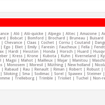
liance
Alö
Alö-quicke
Alpego
Altec
Amazone
Ar
ard
Bobcat
Bomford
Brochard
Bruneau
Buisard
Chevance
Claas
Cochet
Cornu
Coutand
Dangr
Ego
Eliet
Emily
Faresin
Faucheux
Fella
Fendt
ax
Hardi
Hesston
Honda
Horsch
Huard
Husqv
eber
Kress
Krone
Kubota
Kuhn
Kverneland
K
l
Magsi
Mahot
Mailleux
Majar
Manitou
Maschi
as
Monosem
Moresil
Müthing
New holland
Nicol
Rabaud
Rau
Renault
Riman
Robert
Robust
Siloking
Sma
Sodimac
Sorel
Spawex
Steimer
emme
Trelleborg
Trimble
Trioliet
Tuchel
Non-r