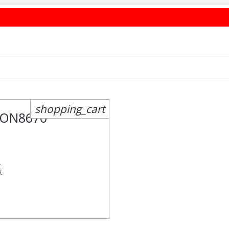
shopping_cart
SON
8670
2
t