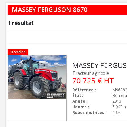
MASSEY FERGUSON 8670
1
résultat
Occasion
MASSEY FERGU
Tracteur agricole
70 725
€
HT
Référence
M9688
État
Bon éta
Année
2013
Heures
6 942 h
Roues motrices
4RM