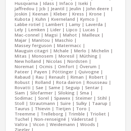
Husqvarna
Idass
Infaco
Iseki
Jaffredou
Jcb
Jeantil
Jeulin
John deere
Joskin
Keenan
Kleber
Kress
Krone
Kubota
Kuhn
Kverneland
Kymco
Labbe rotiel
Lambert
Lamy
Laverda
Lely
Lemken
Lider
Lipco
Lucas
Mac-connel
Magsi
Mahot
Mailleux
Majar
Manitou
Maschio
Massey ferguson
Matermacc
Mauguin citagri
Mchale
Merlo
Michelin
Mitas
Monosem
Moresil
Müthing
New holland
Nicolas
Nordsten
Noremat
Ocmis
Omfort
Överum
Pateer
Payen
Pöttinger
Quivogne
Rabaud
Rau
Renault
Riman
Robert
Robust
Rolland
Rota dairon
Rousseau
Rovatti
Sae
Same
Seguip
Sentar
Siam
Silofarmer
Siloking
Sma
Sodimac
Sorel
Spawex
Steimer
Stihl
Stoll
Strautmann
Suire
Sulky
Taarup
Taurus
Thievin
Tietjen
Toro
Treemme
Trelleborg
Trimble
Trioliet
Tuchel
Non-renseigné
Väderstad
Valtra
Vicon
Weidemann
Woods
Ziegler