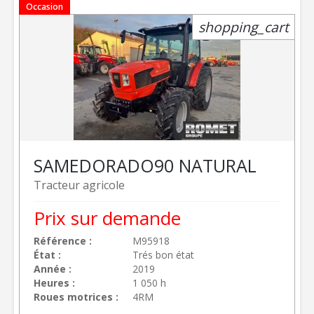
Occasion
shopping_cart
SAME
DORADO90 NATURAL
Tracteur agricole
Prix sur demande
Référence
M95918
État
Trés bon état
Année
2019
Heures
1 050 h
Roues motrices
4RM