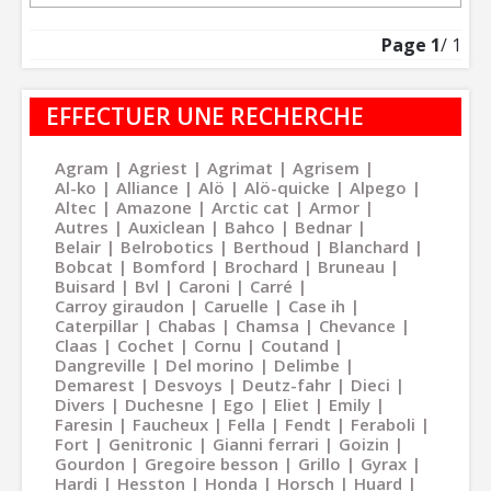
Page
1
/ 1
EFFECTUER UNE RECHERCHE
Agram
Agriest
Agrimat
Agrisem
Al-ko
Alliance
Alö
Alö-quicke
Alpego
Altec
Amazone
Arctic cat
Armor
Autres
Auxiclean
Bahco
Bednar
Belair
Belrobotics
Berthoud
Blanchard
Bobcat
Bomford
Brochard
Bruneau
Buisard
Bvl
Caroni
Carré
Carroy giraudon
Caruelle
Case ih
Caterpillar
Chabas
Chamsa
Chevance
Claas
Cochet
Cornu
Coutand
Dangreville
Del morino
Delimbe
Demarest
Desvoys
Deutz-fahr
Dieci
Divers
Duchesne
Ego
Eliet
Emily
Faresin
Faucheux
Fella
Fendt
Feraboli
Fort
Genitronic
Gianni ferrari
Goizin
Gourdon
Gregoire besson
Grillo
Gyrax
Hardi
Hesston
Honda
Horsch
Huard