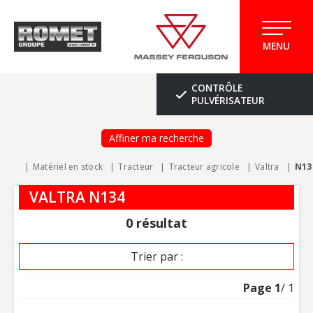
MENU
CONTRÔLE
PULVÉRISATEUR
Affiner ma recherche
Matériel en stock
Tracteur
Tracteur agricole
Valtra
N13
VALTRA N134
0
résultat
Trier par :
Page
1
/ 1