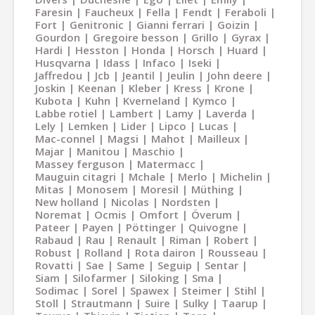
Faresin
Faucheux
Fella
Fendt
Feraboli
Fort
Genitronic
Gianni ferrari
Goizin
Gourdon
Gregoire besson
Grillo
Gyrax
Hardi
Hesston
Honda
Horsch
Huard
Husqvarna
Idass
Infaco
Iseki
Jaffredou
Jcb
Jeantil
Jeulin
John deere
Joskin
Keenan
Kleber
Kress
Krone
Kubota
Kuhn
Kverneland
Kymco
Labbe rotiel
Lambert
Lamy
Laverda
Lely
Lemken
Lider
Lipco
Lucas
Mac-connel
Magsi
Mahot
Mailleux
Majar
Manitou
Maschio
Massey ferguson
Matermacc
Mauguin citagri
Mchale
Merlo
Michelin
Mitas
Monosem
Moresil
Müthing
New holland
Nicolas
Nordsten
Noremat
Ocmis
Omfort
Överum
Pateer
Payen
Pöttinger
Quivogne
Rabaud
Rau
Renault
Riman
Robert
Robust
Rolland
Rota dairon
Rousseau
Rovatti
Sae
Same
Seguip
Sentar
Siam
Silofarmer
Siloking
Sma
Sodimac
Sorel
Spawex
Steimer
Stihl
Stoll
Strautmann
Suire
Sulky
Taarup