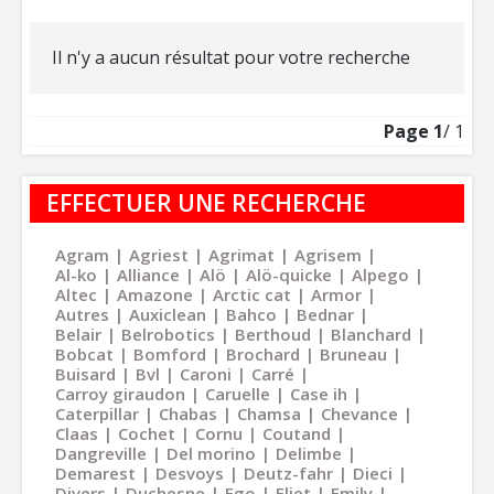
Il n'y a aucun résultat pour votre recherche
Page
1
/ 1
EFFECTUER UNE RECHERCHE
Agram
Agriest
Agrimat
Agrisem
Al-ko
Alliance
Alö
Alö-quicke
Alpego
Altec
Amazone
Arctic cat
Armor
Autres
Auxiclean
Bahco
Bednar
Belair
Belrobotics
Berthoud
Blanchard
Bobcat
Bomford
Brochard
Bruneau
Buisard
Bvl
Caroni
Carré
Carroy giraudon
Caruelle
Case ih
Caterpillar
Chabas
Chamsa
Chevance
Claas
Cochet
Cornu
Coutand
Dangreville
Del morino
Delimbe
Demarest
Desvoys
Deutz-fahr
Dieci
Divers
Duchesne
Ego
Eliet
Emily