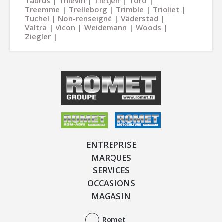
Taurus
Thievin
Tietjen
Toro
Treemme
Trelleborg
Trimble
Trioliet
Tuchel
Non-renseigné
Väderstad
Valtra
Vicon
Weidemann
Woods
Ziegler
ENTREPRISE
MARQUES
SERVICES
OCCASIONS
MAGASIN
Romet