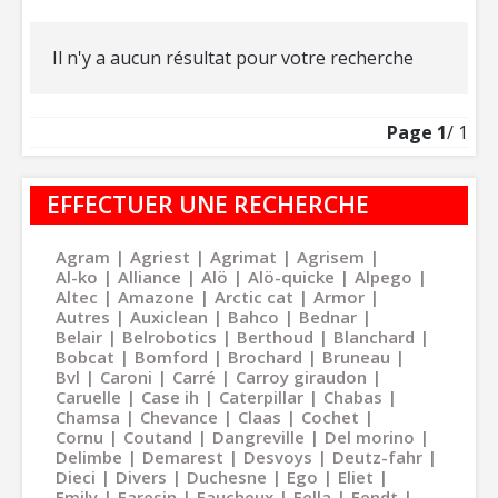
Il n'y a aucun résultat pour votre recherche
Page
1
/ 1
EFFECTUER UNE RECHERCHE
Agram
Agriest
Agrimat
Agrisem
Al-ko
Alliance
Alö
Alö-quicke
Alpego
Altec
Amazone
Arctic cat
Armor
Autres
Auxiclean
Bahco
Bednar
Belair
Belrobotics
Berthoud
Blanchard
Bobcat
Bomford
Brochard
Bruneau
Bvl
Caroni
Carré
Carroy giraudon
Caruelle
Case ih
Caterpillar
Chabas
Chamsa
Chevance
Claas
Cochet
Cornu
Coutand
Dangreville
Del morino
Delimbe
Demarest
Desvoys
Deutz-fahr
Dieci
Divers
Duchesne
Ego
Eliet
Emily
Faresin
Faucheux
Fella
Fendt