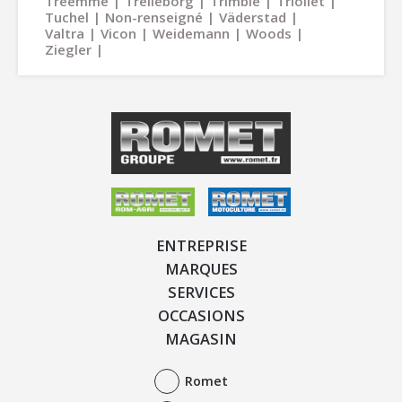
Treemme
Trelleborg
Trimble
Trioliet
Tuchel
Non-renseigné
Väderstad
Valtra
Vicon
Weidemann
Woods
Ziegler
ENTREPRISE
MARQUES
SERVICES
OCCASIONS
MAGASIN
Romet