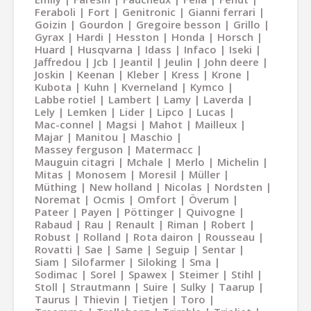
Feraboli
Fort
Genitronic
Gianni ferrari
Goizin
Gourdon
Gregoire besson
Grillo
Gyrax
Hardi
Hesston
Honda
Horsch
Huard
Husqvarna
Idass
Infaco
Iseki
Jaffredou
Jcb
Jeantil
Jeulin
John deere
Joskin
Keenan
Kleber
Kress
Krone
Kubota
Kuhn
Kverneland
Kymco
Labbe rotiel
Lambert
Lamy
Laverda
Lely
Lemken
Lider
Lipco
Lucas
Mac-connel
Magsi
Mahot
Mailleux
Majar
Manitou
Maschio
Massey ferguson
Matermacc
Mauguin citagri
Mchale
Merlo
Michelin
Mitas
Monosem
Moresil
Müller
Müthing
New holland
Nicolas
Nordsten
Noremat
Ocmis
Omfort
Överum
Pateer
Payen
Pöttinger
Quivogne
Rabaud
Rau
Renault
Riman
Robert
Robust
Rolland
Rota dairon
Rousseau
Rovatti
Sae
Same
Seguip
Sentar
Siam
Silofarmer
Siloking
Sma
Sodimac
Sorel
Spawex
Steimer
Stihl
Stoll
Strautmann
Suire
Sulky
Taarup
Taurus
Thievin
Tietjen
Toro