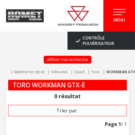
MENU
CONTRÔLE
PULVÉRISATEUR
Affiner ma recherche
Matériel en stock
Véhicules
Quad
Toro
WORKMAN GTX
TORO WORKMAN GTX-E
0
résultat
Trier par :
Page
1
/ 1