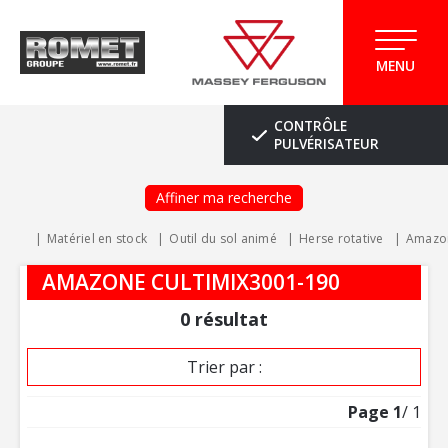
MENU
CONTRÔLE
PULVÉRISATEUR
Affiner ma recherche
Matériel en stock
Outil du sol animé
Herse rotative
Amazo
AMAZONE CULTIMIX3001-190
0
résultat
Trier par :
Page
1
/ 1