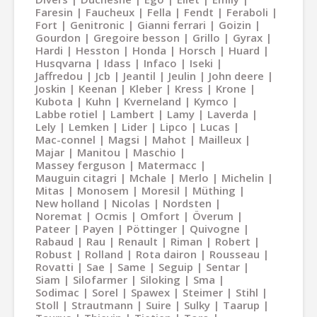
Faresin
Faucheux
Fella
Fendt
Feraboli
Fort
Genitronic
Gianni ferrari
Goizin
Gourdon
Gregoire besson
Grillo
Gyrax
Hardi
Hesston
Honda
Horsch
Huard
Husqvarna
Idass
Infaco
Iseki
Jaffredou
Jcb
Jeantil
Jeulin
John deere
Joskin
Keenan
Kleber
Kress
Krone
Kubota
Kuhn
Kverneland
Kymco
Labbe rotiel
Lambert
Lamy
Laverda
Lely
Lemken
Lider
Lipco
Lucas
Mac-connel
Magsi
Mahot
Mailleux
Majar
Manitou
Maschio
Massey ferguson
Matermacc
Mauguin citagri
Mchale
Merlo
Michelin
Mitas
Monosem
Moresil
Müthing
New holland
Nicolas
Nordsten
Noremat
Ocmis
Omfort
Överum
Pateer
Payen
Pöttinger
Quivogne
Rabaud
Rau
Renault
Riman
Robert
Robust
Rolland
Rota dairon
Rousseau
Rovatti
Sae
Same
Seguip
Sentar
Siam
Silofarmer
Siloking
Sma
Sodimac
Sorel
Spawex
Steimer
Stihl
Stoll
Strautmann
Suire
Sulky
Taarup