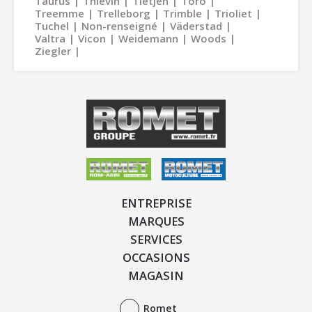
Taurus
Thievin
Tietjen
Toro
Treemme
Trelleborg
Trimble
Trioliet
Tuchel
Non-renseigné
Väderstad
Valtra
Vicon
Weidemann
Woods
Ziegler
ENTREPRISE
MARQUES
SERVICES
OCCASIONS
MAGASIN
Romet