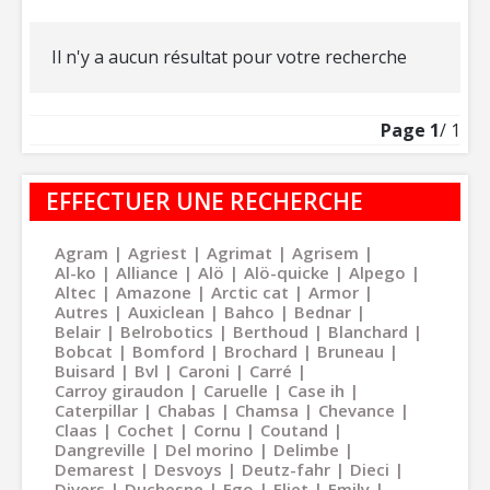
Il n'y a aucun résultat pour votre recherche
Page
1
/ 1
EFFECTUER UNE RECHERCHE
Agram
Agriest
Agrimat
Agrisem
Al-ko
Alliance
Alö
Alö-quicke
Alpego
Altec
Amazone
Arctic cat
Armor
Autres
Auxiclean
Bahco
Bednar
Belair
Belrobotics
Berthoud
Blanchard
Bobcat
Bomford
Brochard
Bruneau
Buisard
Bvl
Caroni
Carré
Carroy giraudon
Caruelle
Case ih
Caterpillar
Chabas
Chamsa
Chevance
Claas
Cochet
Cornu
Coutand
Dangreville
Del morino
Delimbe
Demarest
Desvoys
Deutz-fahr
Dieci
Divers
Duchesne
Ego
Eliet
Emily