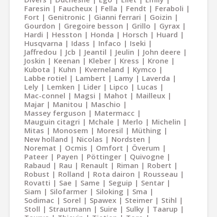
Faresin
Faucheux
Fella
Fendt
Feraboli
Fort
Genitronic
Gianni ferrari
Goizin
Gourdon
Gregoire besson
Grillo
Gyrax
Hardi
Hesston
Honda
Horsch
Huard
Husqvarna
Idass
Infaco
Iseki
Jaffredou
Jcb
Jeantil
Jeulin
John deere
Joskin
Keenan
Kleber
Kress
Krone
Kubota
Kuhn
Kverneland
Kymco
Labbe rotiel
Lambert
Lamy
Laverda
Lely
Lemken
Lider
Lipco
Lucas
Mac-connel
Magsi
Mahot
Mailleux
Majar
Manitou
Maschio
Massey ferguson
Matermacc
Mauguin citagri
Mchale
Merlo
Michelin
Mitas
Monosem
Moresil
Müthing
New holland
Nicolas
Nordsten
Noremat
Ocmis
Omfort
Överum
Pateer
Payen
Pöttinger
Quivogne
Rabaud
Rau
Renault
Riman
Robert
Robust
Rolland
Rota dairon
Rousseau
Rovatti
Sae
Same
Seguip
Sentar
Siam
Silofarmer
Siloking
Sma
Sodimac
Sorel
Spawex
Steimer
Stihl
Stoll
Strautmann
Suire
Sulky
Taarup