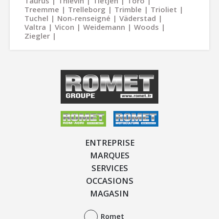
Taurus
Thievin
Tietjen
Toro
Treemme
Trelleborg
Trimble
Trioliet
Tuchel
Non-renseigné
Väderstad
Valtra
Vicon
Weidemann
Woods
Ziegler
ENTREPRISE
MARQUES
SERVICES
OCCASIONS
MAGASIN
Romet