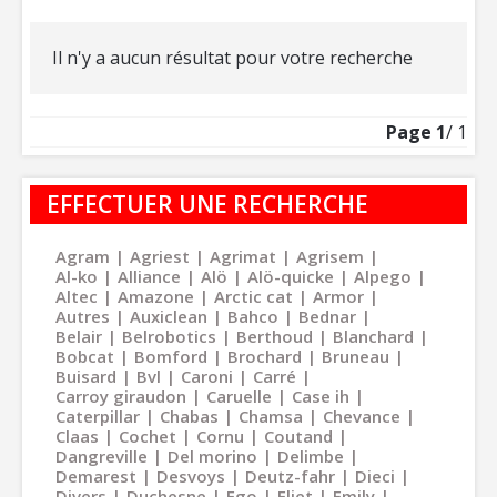
Il n'y a aucun résultat pour votre recherche
Page
1
/ 1
EFFECTUER UNE RECHERCHE
Agram
Agriest
Agrimat
Agrisem
Al-ko
Alliance
Alö
Alö-quicke
Alpego
Altec
Amazone
Arctic cat
Armor
Autres
Auxiclean
Bahco
Bednar
Belair
Belrobotics
Berthoud
Blanchard
Bobcat
Bomford
Brochard
Bruneau
Buisard
Bvl
Caroni
Carré
Carroy giraudon
Caruelle
Case ih
Caterpillar
Chabas
Chamsa
Chevance
Claas
Cochet
Cornu
Coutand
Dangreville
Del morino
Delimbe
Demarest
Desvoys
Deutz-fahr
Dieci
Divers
Duchesne
Ego
Eliet
Emily