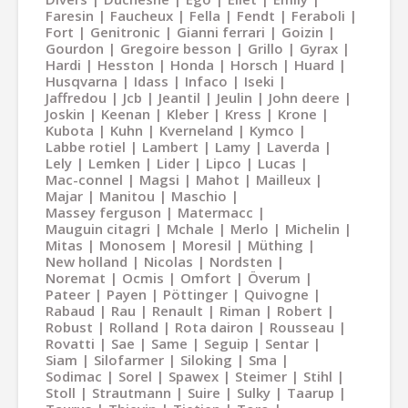
Faresin
Faucheux
Fella
Fendt
Feraboli
Fort
Genitronic
Gianni ferrari
Goizin
Gourdon
Gregoire besson
Grillo
Gyrax
Hardi
Hesston
Honda
Horsch
Huard
Husqvarna
Idass
Infaco
Iseki
Jaffredou
Jcb
Jeantil
Jeulin
John deere
Joskin
Keenan
Kleber
Kress
Krone
Kubota
Kuhn
Kverneland
Kymco
Labbe rotiel
Lambert
Lamy
Laverda
Lely
Lemken
Lider
Lipco
Lucas
Mac-connel
Magsi
Mahot
Mailleux
Majar
Manitou
Maschio
Massey ferguson
Matermacc
Mauguin citagri
Mchale
Merlo
Michelin
Mitas
Monosem
Moresil
Müthing
New holland
Nicolas
Nordsten
Noremat
Ocmis
Omfort
Överum
Pateer
Payen
Pöttinger
Quivogne
Rabaud
Rau
Renault
Riman
Robert
Robust
Rolland
Rota dairon
Rousseau
Rovatti
Sae
Same
Seguip
Sentar
Siam
Silofarmer
Siloking
Sma
Sodimac
Sorel
Spawex
Steimer
Stihl
Stoll
Strautmann
Suire
Sulky
Taarup