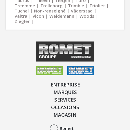
Taurus
Thievin
Tietjen
Toro
Treemme
Trelleborg
Trimble
Trioliet
Tuchel
Non-renseigné
Väderstad
Valtra
Vicon
Weidemann
Woods
Ziegler
ENTREPRISE
MARQUES
SERVICES
OCCASIONS
MAGASIN
Romet