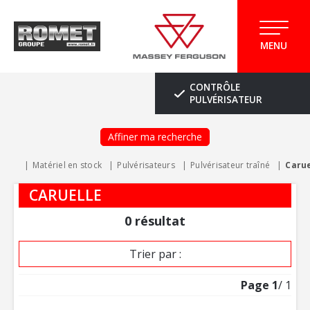
MENU
CONTRÔLE
PULVÉRISATEUR
Affiner ma recherche
Matériel en stock
Pulvérisateurs
Pulvérisateur traîné
Carue
CARUELLE
0
résultat
Trier par :
Page
1
/ 1