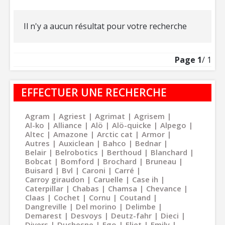
Il n'y a aucun résultat pour votre recherche
Page
1
/ 1
EFFECTUER UNE RECHERCHE
Agram
Agriest
Agrimat
Agrisem
Al-ko
Alliance
Alö
Alö-quicke
Alpego
Altec
Amazone
Arctic cat
Armor
Autres
Auxiclean
Bahco
Bednar
Belair
Belrobotics
Berthoud
Blanchard
Bobcat
Bomford
Brochard
Bruneau
Buisard
Bvl
Caroni
Carré
Carroy giraudon
Caruelle
Case ih
Caterpillar
Chabas
Chamsa
Chevance
Claas
Cochet
Cornu
Coutand
Dangreville
Del morino
Delimbe
Demarest
Desvoys
Deutz-fahr
Dieci
Divers
Duchesne
Ego
Eliet
Emily