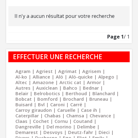
Il n'y a aucun résultat pour votre recherche
Page
1
/ 1
EFFECTUER UNE RECHERCHE
Agram
Agriest
Agrimat
Agrisem
Al-ko
Alliance
Alö
Alö-quicke
Alpego
Altec
Amazone
Arctic cat
Armor
Autres
Auxiclean
Bahco
Bednar
Belair
Belrobotics
Berthoud
Blanchard
Bobcat
Bomford
Brochard
Bruneau
Buisard
Bvl
Caroni
Carré
Carroy giraudon
Caruelle
Case ih
Caterpillar
Chabas
Chamsa
Chevance
Claas
Cochet
Cornu
Coutand
Dangreville
Del morino
Delimbe
Demarest
Desvoys
Deutz-fahr
Dieci
Divers
Duchesne
Ego
Eliet
Emily