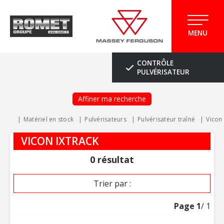
MENU
CONTRÔLE
PULVÉRISATEUR
Affiner ma recherche
Matériel en stock
Pulvérisateurs
Pulvérisateur traîné
Vicon
VICON IXTRACK
0
résultat
Trier par :
Page
1
/ 1