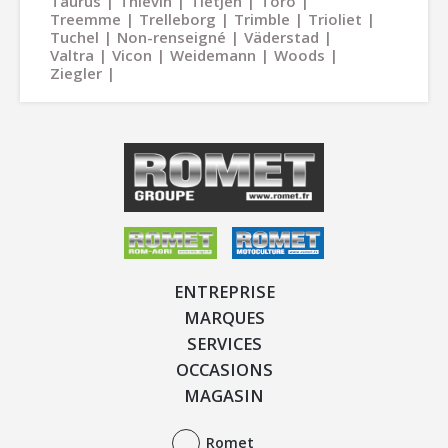
Taurus
Thievin
Tietjen
Toro
Treemme
Trelleborg
Trimble
Trioliet
Tuchel
Non-renseigné
Väderstad
Valtra
Vicon
Weidemann
Woods
Ziegler
ENTREPRISE
MARQUES
SERVICES
OCCASIONS
MAGASIN
Romet