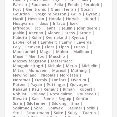
Faresin
Faucheux
Fella
Fendt
Feraboli
Fort
Genitronic
Gianni ferrari
Goizin
Gourdon
Gregoire besson
Grillo
Gyrax
Hardi
Hesston
Honda
Horsch
Huard
Husqvarna
Idass
Infaco
Iseki
Jaffredou
Jcb
Jeantil
Jeulin
John deere
Joskin
Keenan
Kleber
Kress
Krone
Kubota
Kuhn
Kverneland
Kymco
Labbe rotiel
Lambert
Lamy
Laverda
Lely
Lemken
Lider
Lipco
Lucas
Mac-connel
Magsi
Mahot
Mailleux
Majar
Manitou
Maschio
Massey ferguson
Matermacc
Mauguin citagri
Mchale
Merlo
Michelin
Mitas
Monosem
Moresil
Müthing
New holland
Nicolas
Nordsten
Noremat
Ocmis
Omfort
Överum
Pateer
Payen
Pöttinger
Quivogne
Rabaud
Rau
Renault
Riman
Robert
Robust
Rolland
Rota dairon
Rousseau
Rovatti
Sae
Same
Seguip
Sentar
Siam
Silofarmer
Siloking
Sma
Sodimac
Sorel
Spawex
Steimer
Stihl
Stoll
Strautmann
Suire
Sulky
Taarup