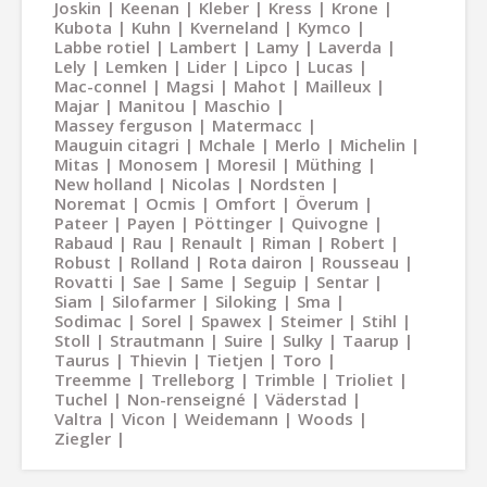
Joskin
Keenan
Kleber
Kress
Krone
Kubota
Kuhn
Kverneland
Kymco
Labbe rotiel
Lambert
Lamy
Laverda
Lely
Lemken
Lider
Lipco
Lucas
Mac-connel
Magsi
Mahot
Mailleux
Majar
Manitou
Maschio
Massey ferguson
Matermacc
Mauguin citagri
Mchale
Merlo
Michelin
Mitas
Monosem
Moresil
Müthing
New holland
Nicolas
Nordsten
Noremat
Ocmis
Omfort
Överum
Pateer
Payen
Pöttinger
Quivogne
Rabaud
Rau
Renault
Riman
Robert
Robust
Rolland
Rota dairon
Rousseau
Rovatti
Sae
Same
Seguip
Sentar
Siam
Silofarmer
Siloking
Sma
Sodimac
Sorel
Spawex
Steimer
Stihl
Stoll
Strautmann
Suire
Sulky
Taarup
Taurus
Thievin
Tietjen
Toro
Treemme
Trelleborg
Trimble
Trioliet
Tuchel
Non-renseigné
Väderstad
Valtra
Vicon
Weidemann
Woods
Ziegler