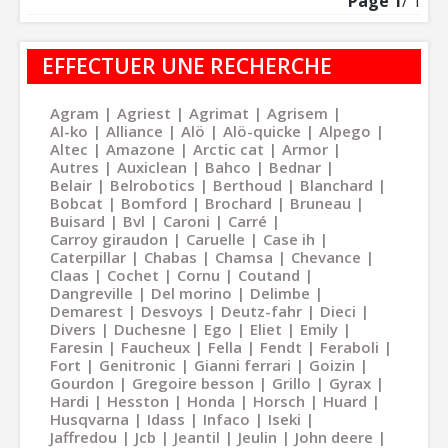
Page
1
/ 1
EFFECTUER UNE RECHERCHE
Agram
Agriest
Agrimat
Agrisem
Al-ko
Alliance
Alö
Alö-quicke
Alpego
Altec
Amazone
Arctic cat
Armor
Autres
Auxiclean
Bahco
Bednar
Belair
Belrobotics
Berthoud
Blanchard
Bobcat
Bomford
Brochard
Bruneau
Buisard
Bvl
Caroni
Carré
Carroy giraudon
Caruelle
Case ih
Caterpillar
Chabas
Chamsa
Chevance
Claas
Cochet
Cornu
Coutand
Dangreville
Del morino
Delimbe
Demarest
Desvoys
Deutz-fahr
Dieci
Divers
Duchesne
Ego
Eliet
Emily
Faresin
Faucheux
Fella
Fendt
Feraboli
Fort
Genitronic
Gianni ferrari
Goizin
Gourdon
Gregoire besson
Grillo
Gyrax
Hardi
Hesston
Honda
Horsch
Huard
Husqvarna
Idass
Infaco
Iseki
Jaffredou
Jcb
Jeantil
Jeulin
John deere