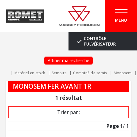
MENU
CONTRÔLE
PULVÉRISATEUR
Affiner ma recherche
Matériel en stock
Semoirs
Combiné de semis
Monosem
MONOSEM FER AVANT 1R
1
résultat
Trier par :
Page
1
/ 1