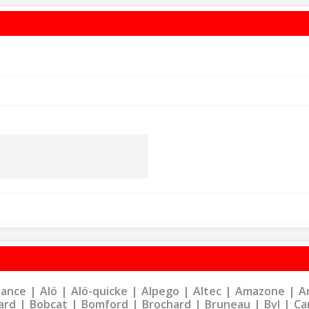
liance
Alö
Alö-quicke
Alpego
Altec
Amazone
Ar
ard
Bobcat
Bomford
Brochard
Bruneau
Bvl
Ca