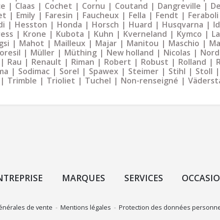
ce
Claas
Cochet
Cornu
Coutand
Dangreville
De
et
Emily
Faresin
Faucheux
Fella
Fendt
Feraboli
di
Hesston
Honda
Horsch
Huard
Husqvarna
I
ress
Krone
Kubota
Kuhn
Kverneland
Kymco
La
gsi
Mahot
Mailleux
Majar
Manitou
Maschio
Ma
oresil
Müller
Müthing
New holland
Nicolas
Nord
Rau
Renault
Riman
Robert
Robust
Rolland
ma
Sodimac
Sorel
Spawex
Steimer
Stihl
Stoll
Trimble
Trioliet
Tuchel
Non-renseigné
Väderst
NTREPRISE
MARQUES
SERVICES
OCCASI
énérales de vente
-
Mentions légales
-
Protection des données personne