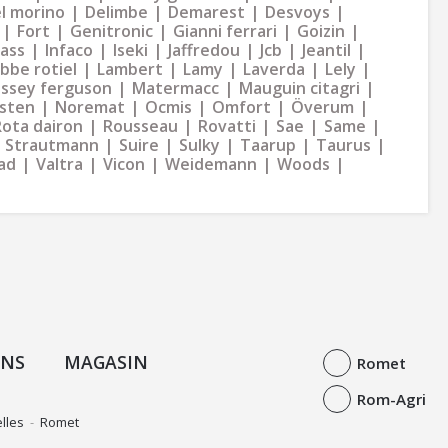
l morino
Delimbe
Demarest
Desvoys
Fort
Genitronic
Gianni ferrari
Goizin
dass
Infaco
Iseki
Jaffredou
Jcb
Jeantil
bbe rotiel
Lambert
Lamy
Laverda
Lely
ssey ferguson
Matermacc
Mauguin citagri
sten
Noremat
Ocmis
Omfort
Överum
Rota dairon
Rousseau
Rovatti
Sae
Same
Strautmann
Suire
Sulky
Taarup
Taurus
ad
Valtra
Vicon
Weidemann
Woods
ONS
MAGASIN
Romet
Rom-Agri
lles
-
Romet