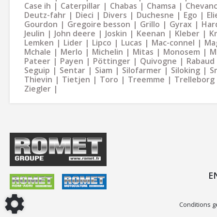
Case ih
Caterpillar
Chabas
Chamsa
Chevan
Deutz-fahr
Dieci
Divers
Duchesne
Ego
Eli
Gourdon
Gregoire besson
Grillo
Gyrax
Har
Jeulin
John deere
Joskin
Keenan
Kleber
K
Lemken
Lider
Lipco
Lucas
Mac-connel
Ma
Mchale
Merlo
Michelin
Mitas
Monosem
M
Pateer
Payen
Pöttinger
Quivogne
Rabaud
Seguip
Sentar
Siam
Silofarmer
Siloking
S
Thievin
Tietjen
Toro
Treemme
Trelleborg
Ziegler
E
Conditions g